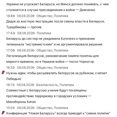
Украина не угрожает Беларуси, но Минск должен понимать, с чем
столкнется в случае присоединения к войне — Демченко
18:46
08.08.2026
Общество, Политика
Дедок за жесткую люстрацию после смены власти в Беларуси,
Турарбекова — против
17:43
08.08.2026
Политика
Беларусь до сих пор не уведомила Euronews о признании
телеканала "экстремистским" и не аргументировала решение
17:08
08.08.2026
Общество, Политика
Легализация белорусов, увековечение памяти понятны для
мирного времени, но в Украине война — посол Чорногор
16:32
08.08.2026
Общество, Политика
Нужны идеи, чтобы расшевелить белорусов за рубежом, считает
Лебедько
16:13
08.08.2026
Безопасность, Политика
Совместные с Беларусью учения будут посвящены
противодействию терроризму в городских условиях —
Минобороны Китая
15:53
08.08.2026
Общество, Политика
Конференция "Новая Беларусь" всегда приводит к "смене политик"