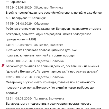
— Барковский
15:22
08.08.2026
Общество, Политика
В войне против Украины с российской стороны погибло уже более
500 белорусов — Кабанчук
14:58
08.08.2026
Общество
Ребенок становится гражданином Беларуси независимо от места
рождения, если хоть один его родитель имеет белорусское
гражданство — МВД
14:16
08.08.2026
Общество, Политика
Тихановская призвала правозащитников дать экс-
политзаключенным понятный алгоритм помощи
13:54
08.08.2026
Общество, Политика
Бабарико усомнился во влиянии демсил, сославшись на мнения
"друзей в Беларуси", Латушко парировал: "У нас разные друзья"
13:20
08.08.2026
Общество, Политика
Северинец: Нужно иметь команды, готовые при возможности
провести в регионах Беларуси "от акций и новых выборов до
реформ"
12:51
08.08.2026
Политика, Экономика
Беларусь могут подключить к реализации проекта первого
грузового железнодорожного маршрута между РФ и Пакистаном