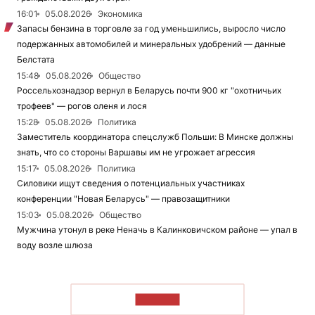
16:01
05.08.2026
Экономика
Запасы бензина в торговле за год уменьшились, выросло число
подержанных автомобилей и минеральных удобрений — данные
Белстата
15:48
05.08.2026
Общество
Россельхознадзор вернул в Беларусь почти 900 кг "охотничьих
трофеев" — рогов оленя и лося
15:28
05.08.2026
Политика
Заместитель координатора спецслужб Польши: В Минске должны
знать, что со стороны Варшавы им не угрожает агрессия
15:17
05.08.2026
Политика
Силовики ищут сведения о потенциальных участниках
конференции "Новая Беларусь" — правозащитники
15:03
05.08.2026
Общество
Мужчина утонул в реке Неначь в Калинковичском районе — упал в
воду возле шлюза
ЧИТАТЬ