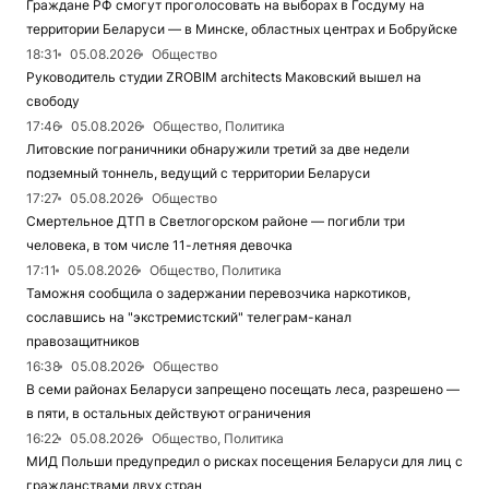
Граждане РФ смогут проголосовать на выборах в Госдуму на
территории Беларуси — в Минске, областных центрах и Бобруйске
18:31
05.08.2026
Общество
Руководитель студии ZROBIM architects Маковский вышел на
свободу
17:46
05.08.2026
Общество, Политика
Литовские пограничники обнаружили третий за две недели
подземный тоннель, ведущий с территории Беларуси
17:27
05.08.2026
Общество
Смертельное ДТП в Светлогорском районе — погибли три
человека, в том числе 11-летняя девочка
17:11
05.08.2026
Общество, Политика
Таможня сообщила о задержании перевозчика наркотиков,
сославшись на "экстремистский" телеграм-канал
правозащитников
16:38
05.08.2026
Общество
В семи районах Беларуси запрещено посещать леса, разрешено —
в пяти, в остальных действуют ограничения
16:22
05.08.2026
Общество, Политика
МИД Польши предупредил о рисках посещения Беларуси для лиц с
гражданствами двух стран