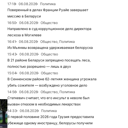
17:18
06.08.2026
Политика
Поверенный в делах Франции Руайе завершает
миссию в Беларуси
16:50
06.08.2026
Общество
Направлено в суд коррупционное дело директора
лесхоза в Могилеве
16:41
06.08.2026
Общество, Политика
Из Мьянмы возвращена удерживаемая белоруска
15:43
06.08.2026
Общество
В 21 районе Беларуси запрещено посещать леса,
полностью разрешено — лишь в двух
15:04
06.08.2026
Общество
В Сенненском районе 62-летняя женщина угрожала
убить сожителя — возбуждено уголовное дело
14:56
06.08.2026
Общество, Политика
Статкевич считает, что его инсульт в неволе был
вызван отказом в необходимых лекарствах
14:33
06.08.2026
Политика
В первой половине 2026 года Грузия предоставила
убежище одному иностранцу, белорусы получили