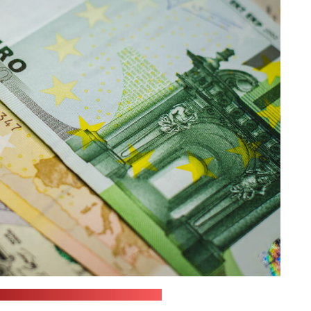
JustStartInvesting / unsplash.com