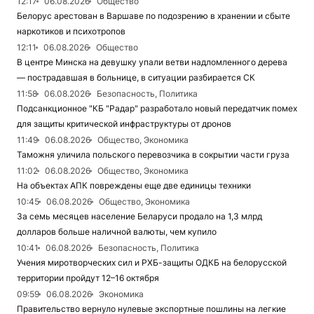
12:17
06.08.2026
Общество
Белорус арестован в Варшаве по подозрению в хранении и сбыте
наркотиков и психотропов
12:11
06.08.2026
Общество
В центре Минска на девушку упали ветви надломленного дерева
— пострадавшая в больнице, в ситуации разбирается СК
11:58
06.08.2026
Безопасность, Политика
Подсанкционное "КБ "Радар" разработало новый передатчик помех
для защиты критической инфраструктуры от дронов
11:49
06.08.2026
Общество, Экономика
Таможня уличила польского перевозчика в сокрытии части груза
11:02
06.08.2026
Общество, Экономика
На объектах АПК повреждены еще две единицы техники
10:45
06.08.2026
Общество, Экономика
За семь месяцев население Беларуси продало на 1,3 млрд
долларов больше наличной валюты, чем купило
10:41
06.08.2026
Безопасность, Политика
Учения миротворческих сил и РХБ-защиты ОДКБ на белорусской
территории пройдут 12–16 октября
09:59
06.08.2026
Экономика
Правительство вернуло нулевые экспортные пошлины на легкие