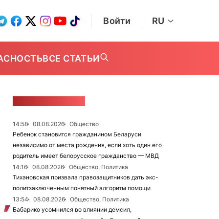
Войти
RU
АСНОСТЬ
ВСЕ СТАТЬИ
ЛЕНТА НОВОСТЕЙ
14:58
08.08.2026
Общество
Ребенок становится гражданином Беларуси
независимо от места рождения, если хоть один его
родитель имеет белорусское гражданство — МВД
14:16
08.08.2026
Общество, Политика
Тихановская призвала правозащитников дать экс-
политзаключенным понятный алгоритм помощи
13:54
08.08.2026
Общество, Политика
Бабарико усомнился во влиянии демсил,