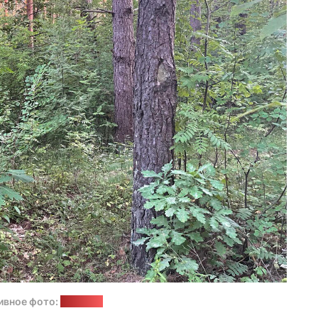
ивное фото:
"Позірк"