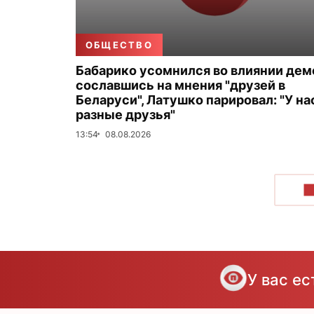
ОБЩЕСТВО
Бабарико усомнился во влиянии дем
сославшись на мнения "друзей в
Беларуси", Латушко парировал: "У на
разные друзья"
13:54
08.08.2026
П
У вас е