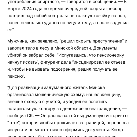
употребления спиртного, — говорится в сообщении. — В
марте 2024 года во время очередной ссоры агрессор
потерял над собой контроль: он толкнул хозяйку на пол,
нанес несколько ударов по лицу и телу, а после задушил
ее“.
Мужчина, как заявлено, “решил скрыть преступление“ и
закопал тело в лесу в Минской области. Документы
убитой он забрал себе. “Испугавшись, что пенсионерку
начнут искать“, фигурант дела “инсценировал ее отъезд
и, чтобы не вызвать подозрения, решил получать ее
пенсию“.
“Для реализации задуманного житель Минска
организовал мошенническую схему: нашел женщину,
внешне схожую с убитой, и убедил ее посетить
нотариальную контору за денежное вознаграждение, —
сообщил СК. — Он рассказал ей выдуманную историю о
“тете“, которая якобы проживает за границей, перенесла
инсульт и не может лично оформить документы. Когда
доверенность была готова, он смог распоряжаться