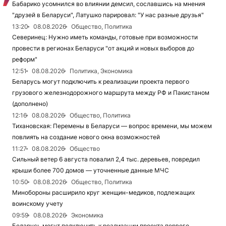
Бабарико усомнился во влиянии демсил, сославшись на мнения
"друзей в Беларуси", Латушко парировал: "У нас разные друзья"
13:20
08.08.2026
Общество, Политика
Северинец: Нужно иметь команды, готовые при возможности
провести в регионах Беларуси "от акций и новых выборов до
реформ"
12:51
08.08.2026
Политика, Экономика
Беларусь могут подключить к реализации проекта первого
грузового железнодорожного маршрута между РФ и Пакистаном
(дополнено)
12:16
08.08.2026
Общество, Политика
Тихановская: Перемены в Беларуси — вопрос времени, мы можем
повлиять на создание нового окна возможностей
11:27
08.08.2026
Общество
Сильный ветер 6 августа повалил 2,4 тыс. деревьев, повредил
крыши более 700 домов — уточненные данные МЧС
10:50
08.08.2026
Общество, Политика
Минобороны расширило круг женщин-медиков, подлежащих
воинскому учету
09:59
08.08.2026
Экономика
Беларусь могут подключить к реализации проекта первого