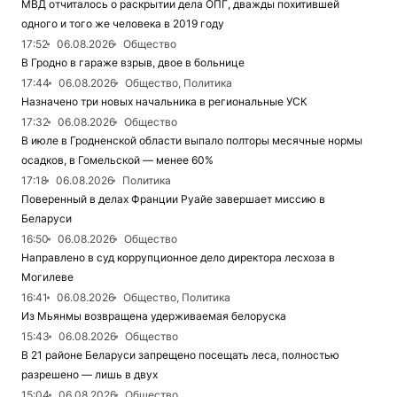
МВД отчиталось о раскрытии дела ОПГ, дважды похитившей
одного и того же человека в 2019 году
17:52
06.08.2026
Общество
В Гродно в гараже взрыв, двое в больнице
17:44
06.08.2026
Общество, Политика
Назначено три новых начальника в региональные УСК
17:32
06.08.2026
Общество
В июле в Гродненской области выпало полторы месячные нормы
осадков, в Гомельской — менее 60%
17:18
06.08.2026
Политика
Поверенный в делах Франции Руайе завершает миссию в
Беларуси
16:50
06.08.2026
Общество
Направлено в суд коррупционное дело директора лесхоза в
Могилеве
16:41
06.08.2026
Общество, Политика
Из Мьянмы возвращена удерживаемая белоруска
15:43
06.08.2026
Общество
В 21 районе Беларуси запрещено посещать леса, полностью
разрешено — лишь в двух
15:04
06.08.2026
Общество