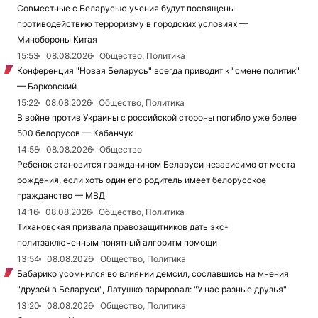
Совместные с Беларусью учения будут посвящены
противодействию терроризму в городских условиях —
Минобороны Китая
15:53
08.08.2026
Общество, Политика
Конференция "Новая Беларусь" всегда приводит к "смене политик"
— Барковский
15:22
08.08.2026
Общество, Политика
В войне против Украины с российской стороны погибло уже более
500 белорусов — Кабанчук
14:58
08.08.2026
Общество
Ребенок становится гражданином Беларуси независимо от места
рождения, если хоть один его родитель имеет белорусское
гражданство — МВД
14:16
08.08.2026
Общество, Политика
Тихановская призвала правозащитников дать экс-
политзаключенным понятный алгоритм помощи
13:54
08.08.2026
Общество, Политика
Бабарико усомнился во влиянии демсил, сославшись на мнения
"друзей в Беларуси", Латушко парировал: "У нас разные друзья"
13:20
08.08.2026
Общество, Политика