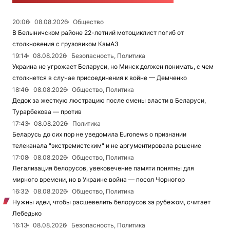
20:06
08.08.2026
Общество
В Белыничском районе 22-летний мотоциклист погиб от
столкновения с грузовиком КамАЗ
19:14
08.08.2026
Безопасность, Политика
Украина не угрожает Беларуси, но Минск должен понимать, с чем
столкнется в случае присоединения к войне — Демченко
18:46
08.08.2026
Общество, Политика
Дедок за жесткую люстрацию после смены власти в Беларуси,
Турарбекова — против
17:43
08.08.2026
Политика
Беларусь до сих пор не уведомила Euronews о признании
телеканала "экстремистским" и не аргументировала решение
17:08
08.08.2026
Общество, Политика
Легализация белорусов, увековечение памяти понятны для
мирного времени, но в Украине война — посол Чорногор
16:32
08.08.2026
Общество, Политика
Нужны идеи, чтобы расшевелить белорусов за рубежом, считает
Лебедько
16:13
08.08.2026
Безопасность, Политика