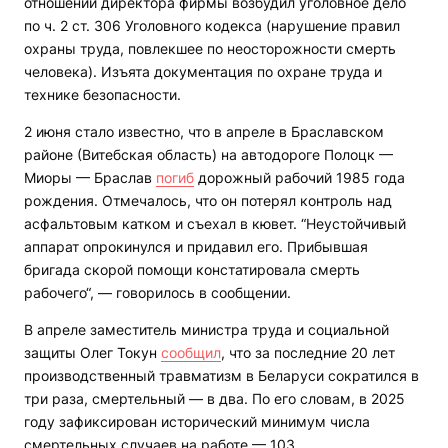
отношении директора фирмы возбудил уголовное дело
по ч. 2 ст. 306 Уголовного кодекса (нарушение правил
охраны труда, повлекшее по неосторожности смерть
человека). Изъята документация по охране труда и
технике безопасности.
2 июня стало известно, что в апреле в Браславском
районе (Витебская область) на автодороге Полоцк —
Миоры — Браслав
погиб
дорожный рабочий 1985 года
рождения. Отмечалось, что он потерял контроль над
асфальтовым катком и съехал в кювет. “Неустойчивый
аппарат опрокинулся и придавил его. Прибывшая
бригада скорой помощи констатировала смерть
рабочего“, — говорилось в сообщении.
В апреле заместитель министра труда и социальной
защиты Олег Токун
сообщил
, что за последние 20 лет
производственный травматизм в Беларуси сократился в
три раза, смертельный — в два. По его словам, в 2025
году зафиксирован исторический минимум числа
смертельных случаев на работе — 103.