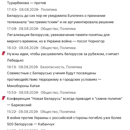
Турарбекова — против
17:43
08.08.2026
Политика
Беларусь до сих пор не уведомила Euronews о признании
телеканала "экстремистским" и не аргументировала решение
17:08
08.08.2026
Общество, Политика
Легализация белорусов, увековечение памяти понятны для
мирного времени, но в Украине война — посол Чорногор
16:32
08.08.2026
Общество, Политика
Нужны идеи, чтобы расшевелить белорусов за рубежом, считает
Лебедько
16:13
08.08.2026
Безопасность, Политика
Совместные с Беларусью учения будут посвящены
противодействию терроризму в городских условиях —
Минобороны Китая
15:53
08.08.2026
Общество, Политика
Конференция "Новая Беларусь" всегда приводит к "смене политик"
— Барковский
15:22
08.08.2026
Общество, Политика
В войне против Украины с российской стороны погибло уже более
500 белорусов — Кабанчук