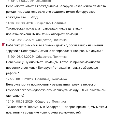
14:58
08.08.2026
Общество
Ребенок становится гражданином Беларуси независимо от места
рождения, если хоть один его родитель имеет белорусское
гражданство — МВД
14:16
08.08.2026
Общество, Политика
Тихановская призвала правозащитников дать экс-
политзаключенным понятный алгоритм помощи
13:54
08.08.2026
Общество, Политика
Бабарико усомнился во влиянии демсил, сославшись на мнения
"друзей в Беларуси", Латушко парировал: "У нас разные друзья"
13:20
08.08.2026
Общество, Политика
Северинец: Нужно иметь команды, готовые при возможности
провести в регионах Беларуси "от акций и новых выборов до
реформ"
12:51
08.08.2026
Политика, Экономика
Беларусь могут подключить к реализации проекта первого
грузового железнодорожного маршрута между РФ и Пакистаном
(дополнено)
12:16
08.08.2026
Общество, Политика
Тихановская: Перемены в Беларуси — вопрос времени, мы можем
повлиять на создание нового окна возможностей