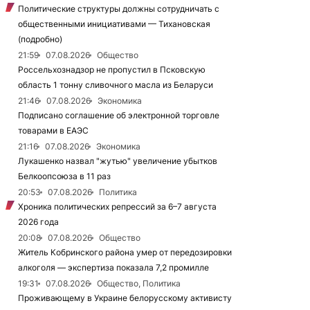
Политические структуры должны сотрудничать с
общественными инициативами — Тихановская
(подробно)
21:59
07.08.2026
Общество
Россельхознадзор не пропустил в Псковскую
область 1 тонну сливочного масла из Беларуси
21:46
07.08.2026
Экономика
Подписано соглашение об электронной торговле
товарами в ЕАЭС
21:16
07.08.2026
Экономика
Лукашенко назвал "жутью" увеличение убытков
Белкоопсоюза в 11 раз
20:53
07.08.2026
Политика
Хроника политических репрессий за 6–7 августа
2026 года
20:08
07.08.2026
Общество
Житель Кобринского района умер от передозировки
алкоголя — экспертиза показала 7,2 промилле
19:31
07.08.2026
Общество, Политика
Проживающему в Украине белорусскому активисту