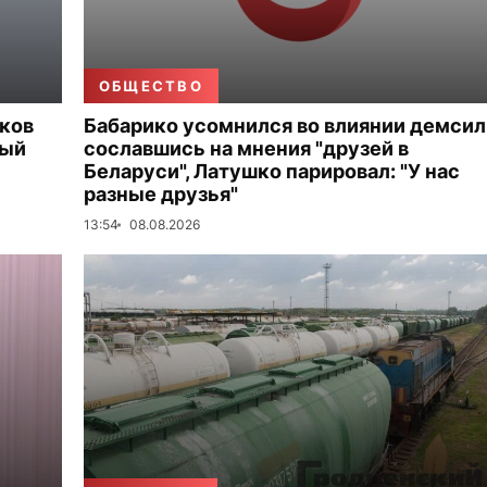
ОБЩЕСТВО
иков
Бабарико усомнился во влиянии демсил
ный
сославшись на мнения "друзей в
Беларуси", Латушко парировал: "У нас
разные друзья"
13:54
08.08.2026