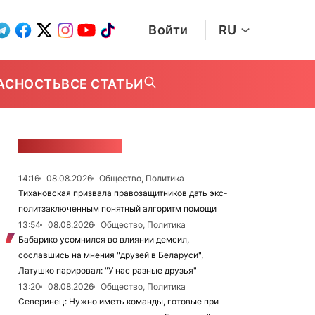
Войти
RU
АСНОСТЬ
ВСЕ СТАТЬИ
ЛЕНТА НОВОСТЕЙ
14:16
08.08.2026
Общество, Политика
Тихановская призвала правозащитников дать экс-
политзаключенным понятный алгоритм помощи
13:54
08.08.2026
Общество, Политика
Бабарико усомнился во влиянии демсил,
сославшись на мнения "друзей в Беларуси",
Латушко парировал: "У нас разные друзья"
13:20
08.08.2026
Общество, Политика
Северинец: Нужно иметь команды, готовые при