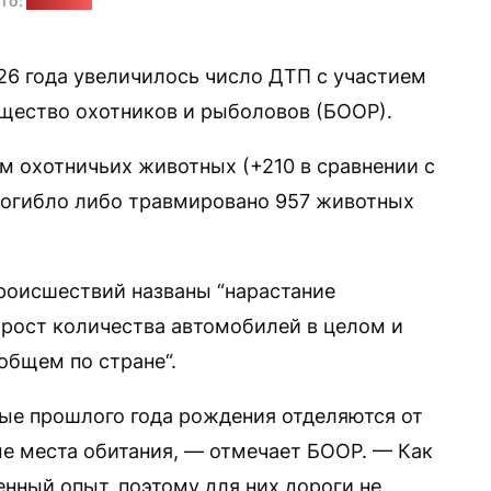
то:
"Позірк"
26 года увеличилось число ДТП с участием
щество охотников и рыболовов (БООР).
м охотничьих животных (+210 в сравнении с
 погибло либо травмировано 957 животных
роисшествий названы “нарастание
 рост количества автомобилей в целом и
общем по стране“.
ые прошлого года рождения отделяются от
ые места обитания, — отмечает БООР. — Как
нный опыт, поэтому для них дороги не