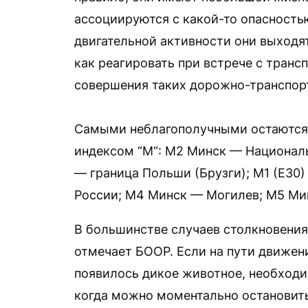
ассоциируются с какой-то опасность
двигательной активности они выходя
как реагировать при встрече с транс
совершения таких дорожно-транспор
Самыми неблагополучными остаются 
индексом “М“: М2 Минск — Национал
— граница Польши (Брузги); М1 (Е30
России; М4 Минск — Могилев; М5 Ми
В большинстве случаев столкновени
отмечает БООР. Если на пути движен
появилось дикое животное, необходи
когда можно моментально остановить