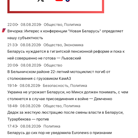
22:00
08.08.2026
Общество, Политика
Вячорка: Интерес к конференции "Новая Беларусь" определяет
нашу субъектность
21:33
08.08.2026
Общество, Экономика
Беларусь нуждается в гигантской пенсионной реформе и пока к
ней совершенно не готова — Львовский
20:06
08.08.2026
Общество
В Белыничском районе 22-летний мотоциклист погиб от
столкновения с грузовиком КамАЗ
19:14
08.08.2026
Безопасность, Политика
Украина не угрожает Беларуси, но Минск должен понимать, с чем
столкнется в случае присоединения к войне — Демченко
18:46
08.08.2026
Общество, Политика
Дедок за жесткую люстрацию после смены власти в Беларуси,
Турарбекова — против
17:43
08.08.2026
Политика
Беларусь до сих пор не уведомила Euronews о признании