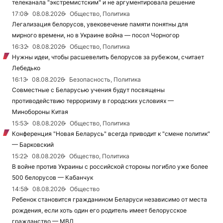
телеканала "экстремистским" и не аргументировала решение
17:08
08.08.2026
Общество, Политика
Легализация белорусов, увековечение памяти понятны для
мирного времени, но в Украине война — посол Чорногор
16:32
08.08.2026
Общество, Политика
Нужны идеи, чтобы расшевелить белорусов за рубежом, считает
Лебедько
16:13
08.08.2026
Безопасность, Политика
Совместные с Беларусью учения будут посвящены
противодействию терроризму в городских условиях —
Минобороны Китая
15:53
08.08.2026
Общество, Политика
Конференция "Новая Беларусь" всегда приводит к "смене политик"
— Барковский
15:22
08.08.2026
Общество, Политика
В войне против Украины с российской стороны погибло уже более
500 белорусов — Кабанчук
14:58
08.08.2026
Общество
Ребенок становится гражданином Беларуси независимо от места
рождения, если хоть один его родитель имеет белорусское
гражданство — МВД