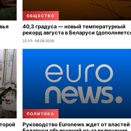
ОБЩЕСТВО
вья
40,3 градуса — новый температурный
рекорд августа в Беларуси (дополняетс
22:37
06.08.2026
ПОЛИТИКА
второй
Руководство Euronews ждет от властей
Беларуси объяснений из-за включения