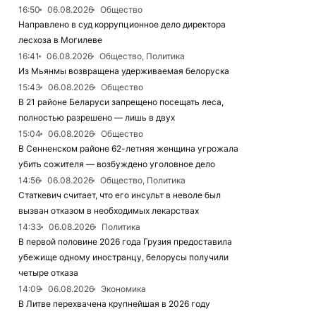
16:50
06.08.2026
Общество
Направлено в суд коррупционное дело директора
лесхоза в Могилеве
16:41
06.08.2026
Общество, Политика
Из Мьянмы возвращена удерживаемая белоруска
15:43
06.08.2026
Общество
В 21 районе Беларуси запрещено посещать леса,
полностью разрешено — лишь в двух
15:04
06.08.2026
Общество
В Сенненском районе 62-летняя женщина угрожала
убить сожителя — возбуждено уголовное дело
14:56
06.08.2026
Общество, Политика
Статкевич считает, что его инсульт в неволе был
вызван отказом в необходимых лекарствах
14:33
06.08.2026
Политика
В первой половине 2026 года Грузия предоставила
убежище одному иностранцу, белорусы получили
четыре отказа
14:09
06.08.2026
Экономика
В Литве перехвачена крупнейшая в 2026 году