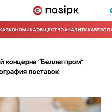
КА
ЭКОНОМИКА
ОБЩЕСТВО
АНАЛИТИКА
БЕЗОП
й концерна “Беллегпром“
еография поставок