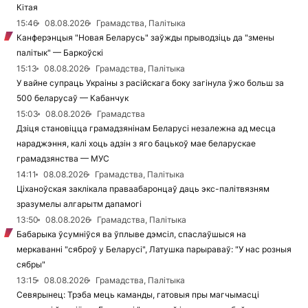
Кітая
15:46
08.08.2026
Грамадства, Палітыка
Канферэнцыя "Новая Беларусь" заўжды прыводзіць да "змены
палітык" — Баркоўскі
15:13
08.08.2026
Грамадства, Палітыка
У вайне супраць Украіны з расійскага боку загінула ўжо больш за
500 беларусаў — Кабанчук
15:03
08.08.2026
Грамадства
Дзіця становіцца грамадзянінам Беларусі незалежна ад месца
нараджэння, калі хоць адзін з яго бацькоў мае беларускае
грамадзянства — МУС
14:11
08.08.2026
Грамадства, Палітыка
Ціханоўская заклікала праваабаронцаў даць экс-палітвязням
зразумелы алгарытм дапамогі
13:50
08.08.2026
Грамадства, Палітыка
Бабарыка ўсумніўся ва ўплыве дэмсіл, спаслаўшыся на
меркаванні "сяброў у Беларусі", Латушка парыраваў: "У нас розныя
сябры"
13:15
08.08.2026
Грамадства, Палітыка
Севярынец: Трэба мець каманды, гатовыя пры магчымасці