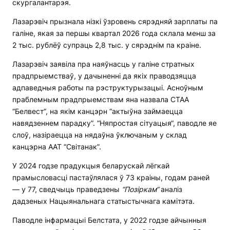
скургалантарэя.
Лазарэвіч прызнала нізкі ўзровень сярэдняй зарплаты па
галіне, якая за першы квартал 2026 года склала менш за
2 тыс. рублёў супраць 2,8 тыс. у сярэднім па краіне.
Лазарэвіч заявіла пра наяўнасць у галіне стратных
прадпрыемстваў, у дачыненні да якіх праводзяцца
адпаведныя работы па рэструктурызацыі. Асноўным
праблемным прадпрыемствам яна назвала СТАА
“Белвест“, на якім канцэрн “актыўна займаецца
навядзеннем парадку”. “Няпростая сітуацыя“, паводле яе
слоў, назіраецца на нядаўна ўключаным у склад
канцэрна ААТ “Світанак”.
У 2024 годзе прадукцыя беларускай лёгкай
прамысловасці пастаўлялася ў 73 краіны, годам раней
— у 77, сведчыць праведзены
“
П
о
зіркам
“
аналіз
дадзеных Нацыянальнага статыстычнага камітэта.
Паводле інфармацыі Белстата, у 2022 годзе айчынныя