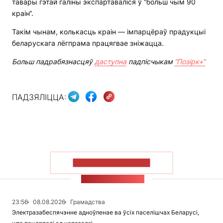
тавары гэтай галіны экспартаваліся ў “больш чым 90
краін“.
Такім чынам, колькасць краін — імпарцёраў прадукцыі
беларускага лёгпрама працягвае зніжацца.
Больш падрабязнасцяў
даступна
падпісчыкам
“Позірк+“
ПАДЗЯЛІЦЦА:
ПАКАЗАЦЬ БОЛЬШ
СТУЖКА НАВІН
23:56
08.08.2026
Грамадства
Электразабеспячэнне адноўленае ва ўсіх паселішчах Беларусі,