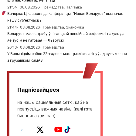
што пацярпелі ад непагадзі
21:54
08.08.2026
Грамадства, Палітыка
Вячорка: Цікавасць да канферэнцыі "Новая Беларусь" вызначае
нашу суб'ектнасць
21:44
08.08.2026
Грамадства, Эканоміка
Беларусь мае патрэбу ў гіганцкай пенсійнай рэформе і пакуль да
яе зусім не гатовая — Львоўскі
20:13
08.08.2026
Грамадства
У Бялыніцкім раёне 22-гадовы матацыкліст загінуў ад сутыкнення
з грузавіком КамАЗ
Падпісвайцеся
на нашы сацыяльныя сеткі, каб не
прапусціць важныя навіны (калі гэта
бяспечна для вас)