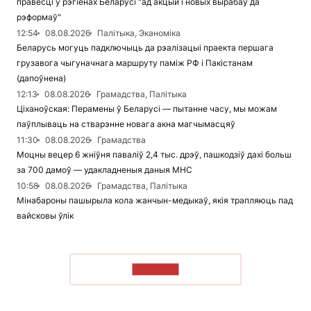
правесці ў рэгіёнах Беларусі "ад акцый і новых вырабаў да
рэформаў"
12:54
08.08.2026
Палітыка, Эканоміка
Беларусь могуць падключыць да рэалізацыі праекта першага
грузавога чыгуначнага маршруту паміж РФ і Пакістанам
(дапоўнена)
12:13
08.08.2026
Грамадства, Палітыка
Ціханоўская: Перамены ў Беларусі — пытанне часу, мы можам
паўплываць на стварэнне новага акна магчымасцяў
11:30
08.08.2026
Грамадства
Моцны вецер 6 жніўня паваліў 2,4 тыс. дрэў, пашкодзіў дахі больш
за 700 дамоў — удакладненыя даныя МНС
10:58
08.08.2026
Грамадства, Палітыка
Мінабароны пашырыла кола жанчын-медыкаў, якія трапляюць пад
вайсковы ўлік
ЧЫТАЦЬ