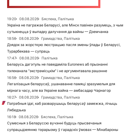
19:20
08.08.2026
Бяспека, Палітыка
Украіна не пагражае Беларусі, але Мінск павінен разумець, з чым
сутыкнецца ў выпадку далучэння да вайны — Дземчанка
18:56
08.08.2026
Грамадства, Палітыка
Дзядок за жорсткую люстрацыю пасля змены ўлады ў Беларусі,
Турарбекава — супраць
17:47
08.08.2026
Палітыка
Беларусь дагэтуль не паведаміла Euronews аб прызнанні
тэлеканала "экстрэмісцкім" і не аргументавала рашэнне
16:56
08.08.2026
Грамадства, Палітыка
Легалізацыя беларусаў, ушанаванне памяці зразумелыя для
мірнага часу, але ва Украіне вайна — амбасадар Чарнагор
16:27
08.08.2026
Грамадства, Палітыка
Патрэбныя ідэі, каб разварушыць беларусаў замежжа, лічыць
Лябедзька
16:18
08.08.2026
Бяспека, Палітыка
Сумесныя з Беларуссю вучэнні будуць прысвечаныя
супрацьдзеянню тэрарызму ў гарадскіх ўмовах — Мінабароны