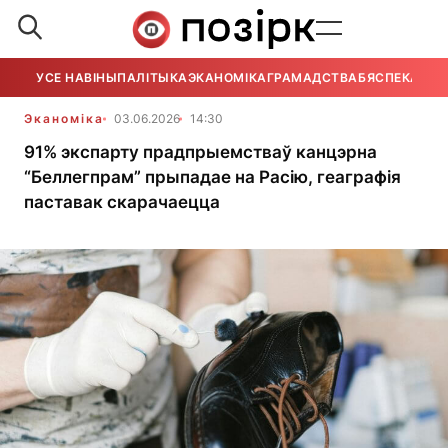
УСЕ НАВІНЫ
ПАЛІТЫКА
ЭКАНОМІКА
ГРАМАДСТВА
БЯСПЕКА
УСЕ
Эканоміка
03.06.2026
14:30
91% экспарту прадпрыемстваў канцэрна
“Беллегпрам” прыпадае на Расію, геаграфія
паставак скарачаецца