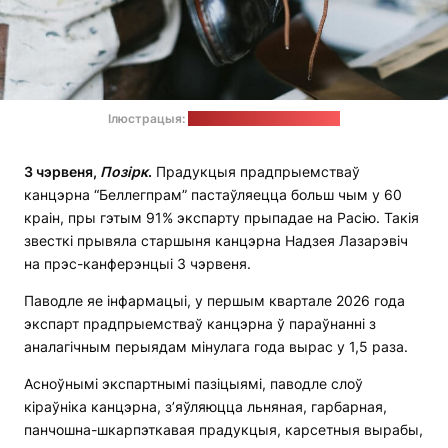
Ілюстрацыя:
Anna Shvets / pexels.com
3 чэрвеня,
П
о
зірк
.
Прадукцыя прадпрыемстваў
канцэрна “Беллегпрам” пастаўляецца больш чым у 60
краін, пры гэтым 91% экспарту прыпадае на Расію. Такія
звесткі прывяла старшыня канцэрна Надзея Лазарэвіч
на прэс-канферэнцыі 3 чэрвеня.
Паводле яе інфармацыі, у першым квартале 2026 года
экспарт прадпрыемстваў канцэрна ў параўнанні з
аналагічным перыядам мінулага года вырас у 1,5 раза.
Асноўнымі экспартнымі пазіцыямі, паводле слоў
кіраўніка канцэрна, з’яўляюцца льняная, гарбарная,
панчошна-шкарпэткавая прадукцыя, карсетныя вырабы,