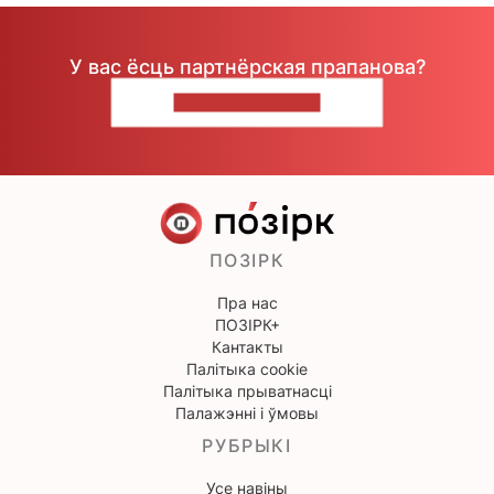
У вас ёсць партнёрская прапанова?
НАПІШЫЦЕ НАМ
ПОЗІРК
Пра нас
ПОЗІРК+
Кантакты
Палітыка cookie
Палітыка прыватнасці
Палажэнні і ўмовы
РУБРЫКІ
Усе навіны