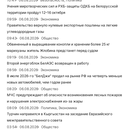
10:41
06.08.2026
Безопасность, Политика
Учения миротворческих сил и РХБ-защиты ОДКБ на белорусской
территории пройдут 12–16 октября
09:59
06.08.2026
Экономика
Правительство вернуло нулевые экспортные пошлины на легкие
углеводородные газы
09:43
06.08.2026
Общество
Обвиненный в выращивании конопли и хранении более 25 кг
марихуаны житель Жлобина предстанет перед судом
09:19
06.08.2026
Экономика
Второй энергоблок БелАЭС возвращен в работу
08:56
06.08.2026
Экономика
В июле 2026-го "БелДжи" продал на рынке РФ на четверть меньше
новых автомобилей, чем годом ранее
08:20
06.08.2026
Общество
МЧС предупреждает об опасности возникновения лесных пожаров
и нарушения электроснабжения из-за жары
08:09
06.08.2026
Политика, Экономика
Турчин направился в Кыргызстан на заседание Евразийского
межправительственного совета
03:54
06.08.2026
Общество