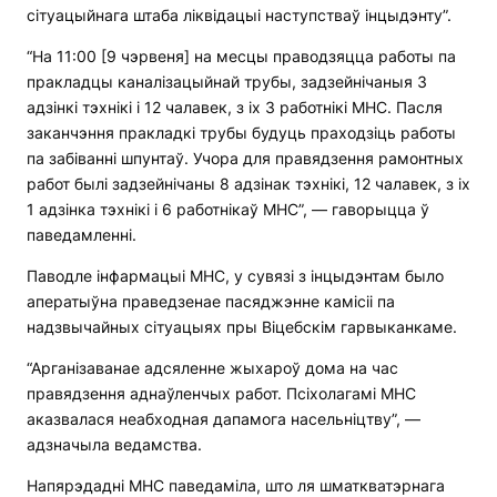
сітуацыйнага штаба ліквідацыі наступстваў інцыдэнту”.
“На 11:00 [9 чэрвеня] на месцы праводзяцца работы па
пракладцы каналізацыйнай трубы, задзейнічаныя 3
адзінкі тэхнікі і 12 чалавек, з іх 3 работнікі МНС. Пасля
заканчэння пракладкі трубы будуць праходзіць работы
па забіванні шпунтаў. Учора для правядзення рамонтных
работ былі задзейнічаны 8 адзінак тэхнікі, 12 чалавек, з іх
1 адзінка тэхнікі і 6 работнікаў МНС”, — гаворыцца ў
паведамленні.
Паводле інфармацыі МНС, у сувязі з інцыдэнтам было
аператыўна праведзенае пасяджэнне камісіі па
надзвычайных сітуацыях пры Віцебскім гарвыканкаме.
“Арганізаванае адсяленне жыхароў дома на час
правядзення аднаўленчых работ. Псіхолагамі МНС
аказвалася неабходная дапамога насельніцтву”, —
адзначыла ведамства.
Напярэдадні МНС паведаміла, што ля шматкватэрнага