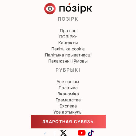
ПОЗІРК
Пра нас
ПОЗІРК+
Кантакты
Палітыка cookie
Палітыка прыватнасці
Палажэнні і ўмовы
РУБРЫКІ
Усе навіны
Палітыка
Эканоміка
Грамадства
Бяспека
Усе артыкулы
ЗВАРОТНАЯ СУВЯЗЬ