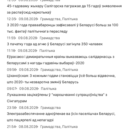
45-гадоваму жыхару Салігорска пагражае да 15 гадоў зняволення
за распаўсюд наркотыкаў
12:35
09.08.2026
Грамадства, Палітыка
З 2020 года праваабаронцы зафіксавалі ў Беларусі больш за 100
тыс. фактаў палітычнага пераследу
11:55
09.08.2026
Грамадства
З пачатку года ад агню ў Беларусі загінула 350 чалавек
11:16
09.08.2026
Палітыка
Еўрасаюз і дэмакратычныя краіны выказваюць салідарнасць з
беларусамі з нагоды гадавіны выбараў-2020
09:56
09.08.2026
Грамадства, Палітыка
Ціханоўская: З кожным годам становіцца ўсё больш відавочна,
што 2020-ты незваротна змяніў Беларусь
09:07
09.08.2026
Палітыка
Лукашэнка зацікаўлены ў "нарошчванні супрацоўніцтва" з
Сінгапурам
23:56
08.08.2026
Грамадства
Электразабеспячэнне адноўленае ва ўсіх паселішчах Беларусі,
што пацярпелі ад непагадзі
21:54
08.08.2026
Грамадства, Палітыка