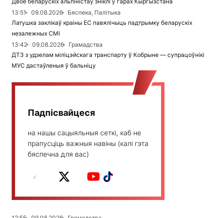
Двое беларускіх альпіністаў зніклі ў гарах Кыргызстана
13:51
09.08.2026
Бяспека, Палітыка
Латушка заклікаў краіны ЕС павялічыць падтрымку беларускіх
незалежных СМІ
13:42
09.08.2026
Грамадства
ДТЗ з удзелам міліцэйскага транспарту ў Кобрыне — супрацоўнікі
МУС дастаўленыя ў бальніцу
Падпісвайцеся
на нашы сацыяльныя сеткі, каб не
прапусціць важныя навіны (калі гэта
бяспечна для вас)
12:55
09.08.2026
Грамадства