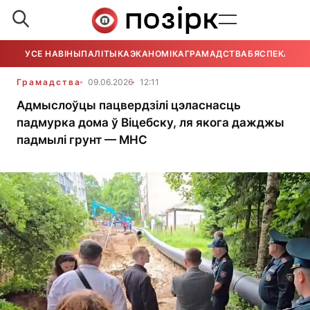
УСЕ НАВІНЫ
ПАЛІТЫКА
ЭКАНОМІКА
ГРАМАДСТВА
БЯСПЕКА
УСЕ
Грамадства
09.06.2026
12:11
Адмыслоўцы пацвердзілі цэласнасць
падмурка дома ў Віцебску, ля якога дажджы
падмылі грунт — МНС