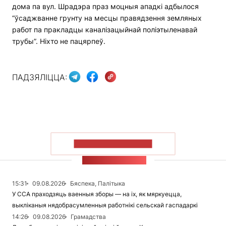
дома па вул. Шрадэра праз моцныя ападкі адбылося
“ўсаджванне грунту на месцы правядзення земляных
работ па пракладцы каналізацыйнай поліэтыленавай
трубы”. Ніхто не пацярпеў.
ПАДЗЯЛІЦЦА:
ПАКАЗАЦЬ БОЛЬШ
СТУЖКА НАВІН
15:31
09.08.2026
Бяспека, Палітыка
У ССА праходзяць ваенныя зборы — на іх, як мяркуецца,
выкліканыя нядобрасумленныя работнікі сельскай гаспадаркі
14:26
09.08.2026
Грамадства