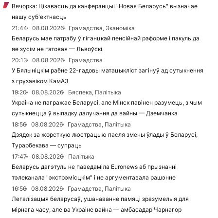
Вячорка: Цікавасць да канферэнцыі "Новая Беларусь" вызначае
нашу суб'ектнасць
21:44
08.08.2026
Грамадства, Эканоміка
Беларусь мае патрэбу ў гіганцкай пенсійнай рэформе і пакуль да
яе зусім не гатовая — Львоўскі
20:13
08.08.2026
Грамадства
У Бялыніцкім раёне 22-гадовы матацыкліст загінуў ад сутыкнення
з грузавіком КамАЗ
19:20
08.08.2026
Бяспека, Палітыка
Украіна не пагражае Беларусі, але Мінск павінен разумець, з чым
сутыкнецца ў выпадку далучэння да вайны — Дземчанка
18:56
08.08.2026
Грамадства, Палітыка
Дзядок за жорсткую люстрацыю пасля змены ўлады ў Беларусі,
Турарбекава — супраць
17:47
08.08.2026
Палітыка
Беларусь дагэтуль не паведаміла Euronews аб прызнанні
тэлеканала "экстрэмісцкім" і не аргументавала рашэнне
16:56
08.08.2026
Грамадства, Палітыка
Легалізацыя беларусаў, ушанаванне памяці зразумелыя для
мірнага часу, але ва Украіне вайна — амбасадар Чарнагор