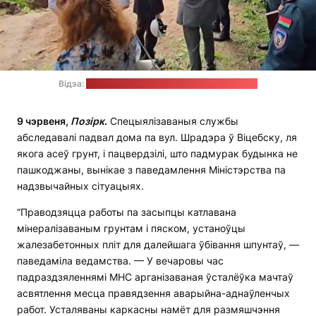
Відэа:
прэс-служба МНС / стоп-кадр: "Позірк"
9 чэрвеня,
Позірк
.
Спецыялізаваныя службы
абследавалі падвал дома па вул. Шрадэра ў Віцебску, ля
якога асеў грунт, і пацвердзілі, што падмурак будынка не
пашкоджаны, вынікае з паведамлення Міністэрства па
надзвычайных сітуацыях.
“Праводзяцца работы па засыпцы катлавана
мінералізаваным грунтам і пяском, устаноўцы
жалезабетонных пліт для далейшага ўбівання шпунтаў, —
паведаміла ведамства. — У вечаровы час
падраздзяленнямі МНС арганізаваная ўсталёўка мачтаў
асвятлення месца правядзення аварыйна-аднаўленчых
работ. Усталяваны каркасны намёт для размяшчэння