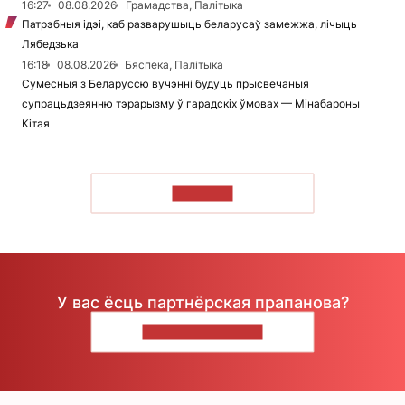
16:27
08.08.2026
Грамадства, Палітыка
Патрэбныя ідэі, каб разварушыць беларусаў замежжа, лічыць
Лябедзька
16:18
08.08.2026
Бяспека, Палітыка
Сумесныя з Беларуссю вучэнні будуць прысвечаныя
супрацьдзеянню тэрарызму ў гарадскіх ўмовах — Мінабароны
Кітая
ЧЫТАЦЬ
У вас ёсць партнёрская прапанова?
НАПІШЫЦЕ НАМ