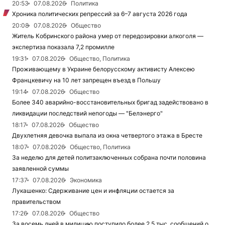
20:53
07.08.2026
Политика
Хроника политических репрессий за 6–7 августа 2026 года
20:08
07.08.2026
Общество
Житель Кобринского района умер от передозировки алкоголя —
экспертиза показала 7,2 промилле
19:31
07.08.2026
Общество, Политика
Проживающему в Украине белорусскому активисту Алексею
Францкевичу на 10 лет запрещен въезд в Польшу
19:14
07.08.2026
Общество
Более 340 аварийно-восстановительных бригад задействовано в
ликвидации последствий непогоды — "Белэнерго"
18:17
07.08.2026
Общество
Двухлетняя девочка выпала из окна четвертого этажа в Бресте
18:07
07.08.2026
Общество, Политика
За неделю для детей политзаключенных собрана почти половина
заявленной суммы
17:37
07.08.2026
Экономика
Лукашенко: Сдерживание цен и инфляции остается за
правительством
17:26
07.08.2026
Общество
За восемь дней в милицию поступило более 2,5 тыс. сообщений о