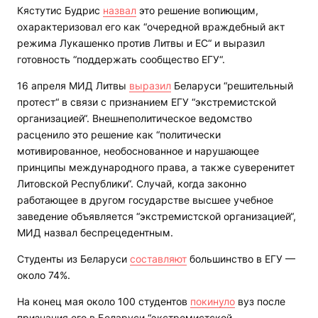
Кястутис Будрис
назвал
это решение вопиющим,
охарактеризовал его как “очередной враждебный акт
режима Лукашенко против Литвы и ЕС“ и выразил
готовность “поддержать сообщество ЕГУ“.
16 апреля МИД Литвы
выразил
Беларуси “решительный
протест“ в связи с признанием ЕГУ “экстремистской
организацией“. Внешнеполитическое ведомство
расценило это решение как “политически
мотивированное, необоснованное и нарушающее
принципы международного права, а также суверенитет
Литовской Республики“. Случай, когда законно
работающее в другом государстве высшее учебное
заведение объявляется “экстремистской организацией“,
МИД назвал беспрецедентным.
Студенты из Беларуси
составляют
большинство в ЕГУ —
около 74%.
На конец мая около 100 студентов
покинуло
вуз после
признания его в Беларуси “экстремистской