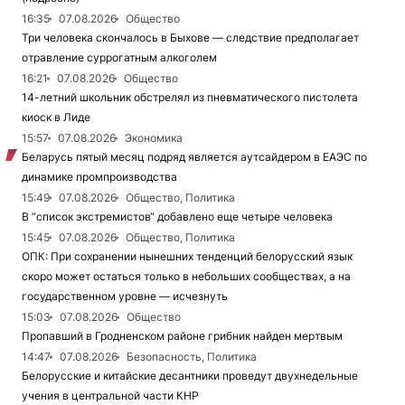
16:35
07.08.2026
Общество
Три человека скончалось в Быхове — следствие предполагает
отравление суррогатным алкоголем
16:21
07.08.2026
Общество
14-летний школьник обстрелял из пневматического пистолета
киоск в Лиде
15:57
07.08.2026
Экономика
Беларусь пятый месяц подряд является аутсайдером в ЕАЭС по
динамике промпроизводства
15:49
07.08.2026
Общество, Политика
В “список экстремистов“ добавлено еще четыре человека
15:45
07.08.2026
Общество, Политика
ОПК: При сохранении нынешних тенденций белорусский язык
скоро может остаться только в небольших сообществах, а на
государственном уровне — исчезнуть
15:03
07.08.2026
Общество
Пропавший в Гродненском районе грибник найден мертвым
14:47
07.08.2026
Безопасность, Политика
Белорусские и китайские десантники проведут двухнедельные
учения в центральной части КНР