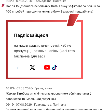
10:20
07.08.2026
Грамадства, Палітыка
Пасля 15-дзённага перапынку Латвія зноў зафіксавала больш за
100 спробаў парушэння мяжы з боку Беларусі (падрабязна)
Падпісвайцеся
на нашы сацыяльныя сеткі, каб не
прапусціць важныя навіны (калі гэта
бяспечна для вас)
10:03
07.08.2026
Грамадства
Жыхар Віцебска з псіхічным захворваннем абвінавачаны ў
забойстве 10-месячнай дзяўчынкі
09:19
07.08.2026
Грамадства, Палітыка
За сем месяцаў колькасць беларусаў з дазволам на пражыванне