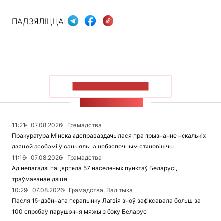
ПАДЗЯЛІЦЦА:
ПАКАЗАЦЬ БОЛЬШ
СТУЖКА НАВІН
11:21
07.08.2026
Грамадства
Пракуратура Мінска адсправаздачылася пра прызнанне некалькіх
дзяцей асобамі ў сацыяльна небяспечным становішчы
11:16
07.08.2026
Грамадства
Ад непагадзі пацярпела 57 населеных пунктаў Беларусі,
траўмаванае дзіця
10:29
07.08.2026
Грамадства, Палітыка
Пасля 15-дзённага перапынку Латвія зноў зафіксавала больш за
100 спробаў парушэння мяжы з боку Беларусі