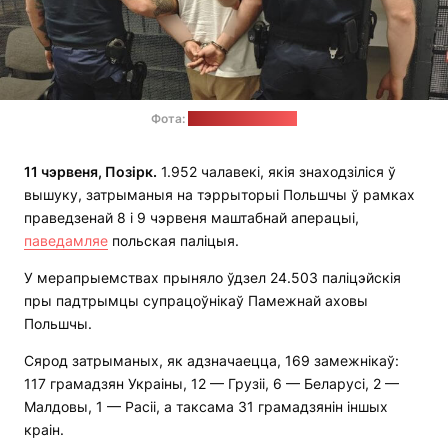
Фота:
паліцыя Польшчы
11 чэрвеня, Позірк.
1.952 чалавекі, якія знаходзіліся ў
вышуку, затрыманыя на тэррыторыі Польшчы ў рамках
праведзенай 8 і 9 чэрвеня маштабнай аперацыі,
паведамляе
польская паліцыя.
У мерапрыемствах прыняло ўдзел 24.503 паліцэйскія
пры падтрымцы супрацоўнікаў Памежнай аховы
Польшчы.
Сярод затрыманых, як адзначаецца, 169 замежнікаў:
117 грамадзян Украіны, 12 — Грузіі, 6 — Беларусі, 2 —
Малдовы, 1 — Расіі, а таксама 31 грамадзянін іншых
краін.