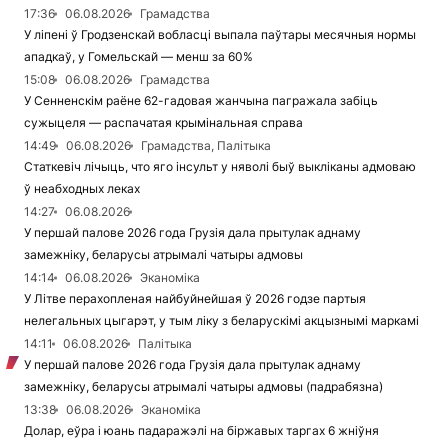
17:36
06.08.2026
Грамадства
У ліпені ў Гродзенскай вобласці выпала паўтары месячныя нормы
ападкаў, у Гомельскай — менш за 60%
15:08
06.08.2026
Грамадства
У Сенненскім раёне 62-гадовая жанчына пагражала забіць
сужыцеля — распачатая крымінальная справа
14:49
06.08.2026
Грамадства, Палітыка
Статкевіч лічыць, что яго інсульт у няволі быў выкліканы адмоваю
ў неабходных леках
14:27
06.08.2026
У першай палове 2026 года Грузія дала прытулак аднаму
замежніку, беларусы атрымалі чатыры адмовы
14:14
06.08.2026
Эканоміка
У Літве перахопленая найбуйнейшая ў 2026 годзе партыя
нелегальных цыгарэт, у тым ліку з беларускімі акцызнымі маркамі
14:11
06.08.2026
Палітыка
У першай палове 2026 года Грузія дала прытулак аднаму
замежніку, беларусы атрымалі чатыры адмовы (падрабязна)
13:38
06.08.2026
Эканоміка
Долар, еўра і юань падаражэлі на біржавых таргах 6 жніўня