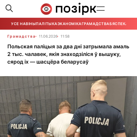
УСЕ НАВІНЫ
ПАЛІТЫКА
ЭКАНОМІКА
ГРАМАДСТВА
БЯСПЕКА
УСЕ
Грамадства
11.06.2026
11:58
Польская паліцыя за два дні затрымала амаль
2 тыс. чалавек, якія знаходзіліся ў вышуку,
сярод іх — шасцёра беларусаў