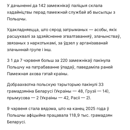
У дачыненні да 142 замежнікаў паліцыя склала
хадайніцтвы перад памежнай службай аб высылцы з
Польшчы.
Удакладняецца, што сярод затрыманых — асобы, якіх
расшуквалі за здзяйсненне згвалтаванняў, злачынстваў,
звязаных з наркотыкамі, за ўдзел у арганізаванай
злачыннай групе і інш.
З 1 да 7 чэрвеня больш за 220 замежнікаў пакінула
Польшчу на патрабаванне ўладаў, паведаміла раней
Памежная ахова гэтай краіны.
Добраахвотна польскую тэрыторыю пакінулі 33
грамадзяніна Беларусі (Украіны — 48, Грузіі — 14),
прымусова — 2 (Украіны — 42, Расіі — 2).
9 чэрвеня стала вядома, што на канец 2025 года ў
Польшчы афіцыйна працавала 118,9 тыс. грамадзян
Беларусі.