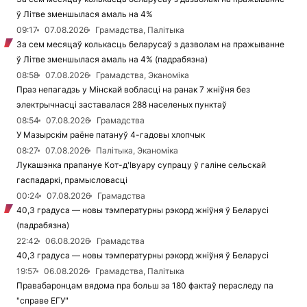
ў Літве зменшылася амаль на 4%
09:17
07.08.2026
Грамадства, Палітыка
За сем месяцаў колькасць беларусаў з дазволам на пражыванне
ў Літве зменшылася амаль на 4% (падрабязна)
08:58
07.08.2026
Грамадства, Эканоміка
Праз непагадзь у Мінскай вобласці на ранак 7 жніўня без
электрычнасці заставалася 288 населеных пунктаў
08:54
07.08.2026
Грамадства
У Мазырскім раёне патануў 4-гадовы хлопчык
08:27
07.08.2026
Палітыка, Эканоміка
Лукашэнка прапануе Кот-д'Івуару супрацу ў галіне сельскай
гаспадаркі, прамысловасці
00:24
07.08.2026
Грамадства
40,3 градуса — новы тэмпературны рэкорд жніўня ў Беларусі
(падрабязна)
22:42
06.08.2026
Грамадства
40,3 градуса — новы тэмпературны рэкорд жніўня ў Беларусі
19:57
06.08.2026
Грамадства, Палітыка
Правабаронцам вядома пра больш за 180 фактаў пераследу па
"справе ЕГУ"