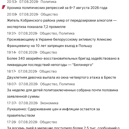
20:53
07.08.2026
Политика
Хроника политических репрессий за 6–7 августа 2026 года
20:08
07.08.2026
Общество
Житель Кобринского района умер от передозировки алкоголя —
экспертиза показала 7,2 промилле
19:31
07.08.2026
Общество, Политика
Проживающему в Украине белорусскому активисту Алексею
Францкевичу на 10 лет запрещен въезд в Польшу
19:14
07.08.2026
Общество
Более 340 аварийно-восстановительных бригад задействовано в
ликвидации последствий непогоды — "Белэнерго"
18:17
07.08.2026
Общество
Двухлетняя девочка выпала из окна четвертого этажа в Бресте
18:07
07.08.2026
Общество, Политика
За неделю для детей политзаключенных собрана почти половина
заявленной суммы
17:37
07.08.2026
Экономика
Лукашенко: Сдерживание цен и инфляции остается за
правительством
17:26
07.08.2026
Общество
За восемь дней в милицию поступило более 2,5 тыс. сообщений о