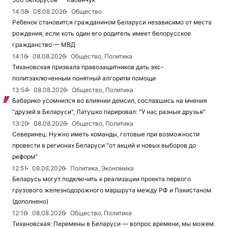
14:58
08.08.2026
Общество
Ребенок становится гражданином Беларуси независимо от места
рождения, если хоть один его родитель имеет белорусское
гражданство — МВД
14:16
08.08.2026
Общество, Политика
Тихановская призвала правозащитников дать экс-
политзаключенным понятный алгоритм помощи
13:54
08.08.2026
Общество, Политика
Бабарико усомнился во влиянии демсил, сославшись на мнения
"друзей в Беларуси", Латушко парировал: "У нас разные друзья"
13:20
08.08.2026
Общество, Политика
Северинец: Нужно иметь команды, готовые при возможности
провести в регионах Беларуси "от акций и новых выборов до
реформ"
12:51
08.08.2026
Политика, Экономика
Беларусь могут подключить к реализации проекта первого
грузового железнодорожного маршрута между РФ и Пакистаном
(дополнено)
12:16
08.08.2026
Общество, Политика
Тихановская: Перемены в Беларуси — вопрос времени, мы можем