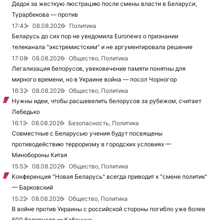
Дедок за жесткую люстрацию после смены власти в Беларуси,
Турарбекова — против
17:43
08.08.2026
Политика
Беларусь до сих пор не уведомила Euronews о признании
телеканала "экстремистским" и не аргументировала решение
17:08
08.08.2026
Общество, Политика
Легализация белорусов, увековечение памяти понятны для
мирного времени, но в Украине война — посол Чорногор
16:32
08.08.2026
Общество, Политика
Нужны идеи, чтобы расшевелить белорусов за рубежом, считает
Лебедько
16:13
08.08.2026
Безопасность, Политика
Совместные с Беларусью учения будут посвящены
противодействию терроризму в городских условиях —
Минобороны Китая
15:53
08.08.2026
Общество, Политика
Конференция "Новая Беларусь" всегда приводит к "смене политик"
— Барковский
15:22
08.08.2026
Общество, Политика
В войне против Украины с российской стороны погибло уже более
500 белорусов — Кабанчук