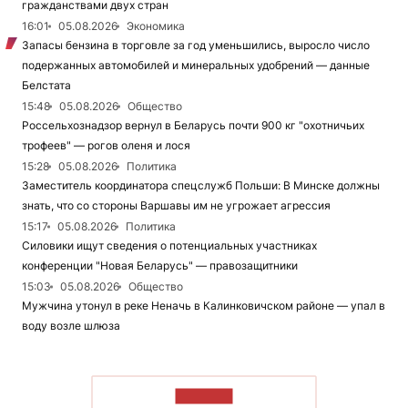
гражданствами двух стран
16:01
05.08.2026
Экономика
Запасы бензина в торговле за год уменьшились, выросло число
подержанных автомобилей и минеральных удобрений — данные
Белстата
15:48
05.08.2026
Общество
Россельхознадзор вернул в Беларусь почти 900 кг "охотничьих
трофеев" — рогов оленя и лося
15:28
05.08.2026
Политика
Заместитель координатора спецслужб Польши: В Минске должны
знать, что со стороны Варшавы им не угрожает агрессия
15:17
05.08.2026
Политика
Силовики ищут сведения о потенциальных участниках
конференции "Новая Беларусь" — правозащитники
15:03
05.08.2026
Общество
Мужчина утонул в реке Неначь в Калинковичском районе — упал в
воду возле шлюза
ЧИТАТЬ