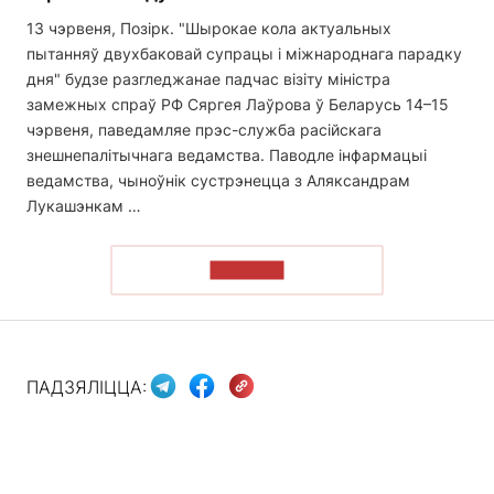
13 чэрвеня, Позірк. "Шырокае кола актуальных
пытанняў двухбаковай супрацы і міжнароднага парадку
дня" будзе разгледжанае падчас візіту міністра
замежных спраў РФ Сяргея Лаўрова ў Беларусь 14–15
чэрвеня, паведамляе прэс-служба расійскага
знешнепалітычнага ведамства. Паводле інфармацыі
ведамства, чыноўнік сустрэнецца з Аляксандрам
Лукашэнкам …
ЧЫТАЦЬ
ПАДЗЯЛІЦЦА: