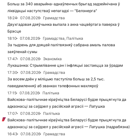
Больш за 340 аварыйна-аднаўленчых брыгад задзейнічана ў
ліквідацыі наступстваў непагадзі — "Белэнерга"
18:24
07.08.2026
Грамадства
Двухгадовая дзяўчынка выпала з акна чацвёртага паверха ў
Брэсце
18:10
07.08.2026
Грамадства, Палітыка
За тыдзень для дзяцей палітвязняў сабрана амаль палова
заяўленай сумы
17:47
07.08.2026
Эканоміка
Лукашэнка: Стрымліванне цэн і інфляцыі застаецца за ўрадам
17:30
07.08.2026
Грамадства
За восем дзён у міліцыю паступіла больш за 2,5 тыс.
паведамленняў аб званках тэлефонных махляроў
17:15
07.08.2026
Палітыка
Вайскова-палітычнае кіраўніцтва Беларусі будзе прыцягнута да
адказнасці за саўдзел у расійскай агрэсіі — Латушка
17:07
07.08.2026
Палітыка
Вайскова-палітычнае кіраўніцтва Беларусі будзе прыцягнута да
адказнасці за саўдзел у расійскай агрэсіі — Латушка (падрабязна)
16:43
07.08.2026
Грамадства