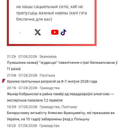
на нашы сацыяльныя сеткі, каб не
прапусціць важныя навіны (калі гэта
бяспечна для вас)
21:25
07.08.2026
Эканоміка
Лукашэнка назваў “жудасцю” павелічэнне страт Белкаапсаюза ў
11 разоў
21:08
07.08.2026
Палітыка
Хроніка палітычных рэпрэсій за 6–7 жніўня 2026 года
20:15
07.08.2026
Грамадства
Жыхар Кобрынскага раёна памёр ад перадазіроўкі алкаголю —
экспертыза паказала 7,2 праміле
19:39
07.08.2026
Грамадства, Палітыка
Беларускаму актывісту Аляксею Францкевічу, які пражывае ва
Украіне, на 10 гадоў забаронены ўезд у Польшчу
19:22
07.08.2026
Грамадства