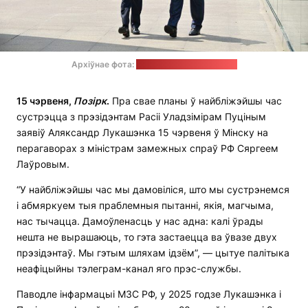
Архіўнае фота:
прэс-служба Лукашэнкі
15 чэрвеня,
Позірк
.
Пра свае планы ў найбліжэйшы час
сустрэцца з прэзідэнтам Расіі Уладзімірам Пуціным
заявіў Аляксандр Лукашэнка 15 чэрвеня ў Мінску на
перагаворах з міністрам замежных спраў РФ Сяргеем
Лаўровым.
“У найбліжэйшы час мы дамовіліся, што мы сустрэнемся
і абмяркуем тыя праблемныя пытанні, якія, магчыма,
нас тычацца. Дамоўленасць у нас адна: калі ўрады
нешта не вырашаюць, то гэта застаецца ва ўвазе двух
прэзідэнтаў. Мы гэтым шляхам ідзём”, — цытуе палітыка
неафіцыйны тэлеграм-канал яго прэс-службы.
Паводле інфармацыі МЗС РФ, у 2025 годзе Лукашэнка і