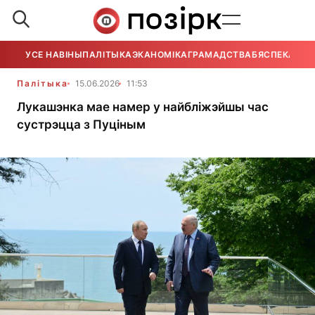
УСЕ НАВІНЫ
ПАЛІТЫКА
ЭКАНОМІКА
ГРАМАДСТВА
БЯСПЕКА
УСЕ
Палітыка
15.06.2026
11:53
Лукашэнка мае намер у найбліжэйшы час
сустрэцца з Пуціным