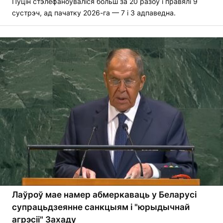
Пуцін стэлефаноўваліся больш за 20 разоў і правялі 9
сустрэч, ад пачатку 2026-га — 7 і 3 адпаведна.
Лаўроў мае намер абмеркаваць у Беларусі
супрацьдзеянне санкцыям і "юрыдычнай
агрэсіі" Захаду