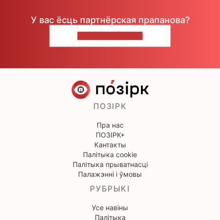
У вас ёсць партнёрская прапанова?
НАПІШЫЦЕ НАМ
ПОЗІРК
Пра нас
ПОЗІРК+
Кантакты
Палітыка cookie
Палітыка прыватнасці
Палажэнні і ўмовы
РУБРЫКІ
Усе навіны
Палітыка