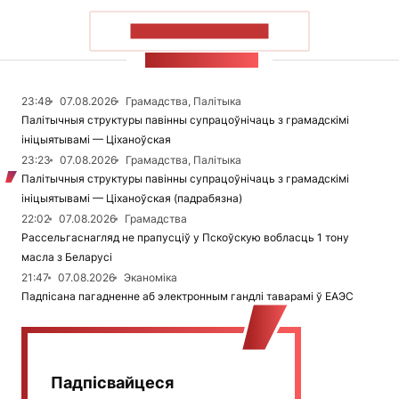
ПАКАЗАЦЬ БОЛЬШ
СТУЖКА НАВІН
23:48
07.08.2026
Грамадства, Палітыка
Палітычныя структуры павінны супрацоўнічаць з грамадскімі
ініцыятывамі — Ціханоўская
23:23
07.08.2026
Грамадства, Палітыка
Палітычныя структуры павінны супрацоўнічаць з грамадскімі
ініцыятывамі — Ціханоўская (падрабязна)
22:02
07.08.2026
Грамадства
Рассельгаснагляд не прапусціў у Пскоўскую вобласць 1 тону
масла з Беларусі
21:47
07.08.2026
Эканоміка
Падпісана пагадненне аб электронным гандлі таварамі ў ЕАЭС
Падпісвайцеся