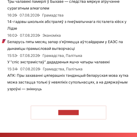
Тры чалавекі памерлі ў Быхаве — следства мяркуе атручэнне
сурагатным алкаголем
16:26
07.08.2026
Грамадства
14-гадовы школьнік абстраляў з пнеўматычнага пісталета кіёск у
Лідзе
16:02
07.08.2026
Эканоміка
Беларусь пяты месяц запар з'яўляецца аўтсайдарам у ЕАЭС па
дынаміцы прамысловай вытворчасці
15:53
07.08.2026
Грамадства, Палітыка
У "спіс экстрэмістаў" дададзеныя яшчэ чатыры чалавекі
15:34
07.08.2026
Грамадства, Палітыка
АПК: Пры захаванні цяперашніх тэндэнцый беларуская мова хутка
можа застацца толькі ў невялікіх супольнасцях, а на дзяржаўным
узроўні — знікнуць
ЧЫТАЦЬ