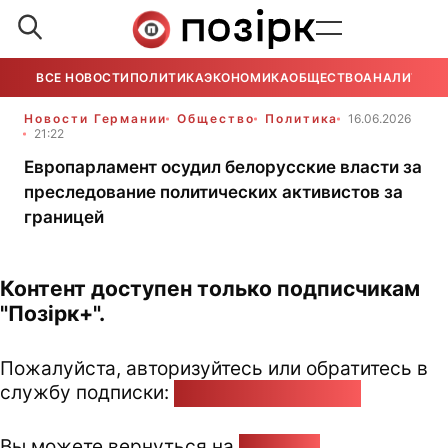
ВСЕ НОВОСТИ
ПОЛИТИКА
ЭКОНОМИКА
ОБЩЕСТВО
АНАЛИТИКА
Новости Германии
Общество
Политика
16.06.2026
21:22
Европарламент осудил белорусские власти за
преследование политических активистов за
границей
Контент доступен только подписчикам
"Позірк+".
Пожалуйста, авторизуйтесь или обратитесь в
службу подписки:
pozirk@pozirk.online
Вы можете вернуться на
Главную