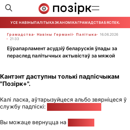
УСЕ НАВІНЫ
ПАЛІТЫКА
ЭКАНОМІКА
ГРАМАДСТВА
БЯСПЕКА
УСЕ
Грамадства
Навіны Германіі
Палітыка
16.06.2026
21:33
Еўрапарламент асудзіў беларускія ўлады за
пераслед палітычных актывістаў за мяжой
Кантэнт даступны толькі падпісчыкам
"Позірк+".
Калі ласка, аўтарызуйцеся альбо звярніцеся ў
службу падпіскі:
pozirk@pozirk.online
Вы можаце вернуцца на
Галоўную