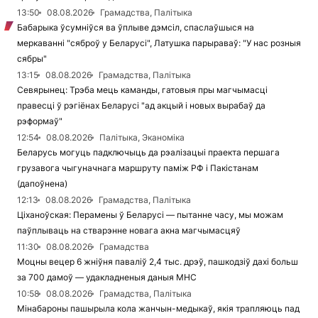
13:50
08.08.2026
Грамадства, Палітыка
Бабарыка ўсумніўся ва ўплыве дэмсіл, спаслаўшыся на
меркаванні "сяброў у Беларусі", Латушка парыраваў: "У нас розныя
сябры"
13:15
08.08.2026
Грамадства, Палітыка
Севярынец: Трэба мець каманды, гатовыя пры магчымасці
правесці ў рэгіёнах Беларусі "ад акцый і новых вырабаў да
рэформаў"
12:54
08.08.2026
Палітыка, Эканоміка
Беларусь могуць падключыць да рэалізацыі праекта першага
грузавога чыгуначнага маршруту паміж РФ і Пакістанам
(дапоўнена)
12:13
08.08.2026
Грамадства, Палітыка
Ціханоўская: Перамены ў Беларусі — пытанне часу, мы можам
паўплываць на стварэнне новага акна магчымасцяў
11:30
08.08.2026
Грамадства
Моцны вецер 6 жніўня паваліў 2,4 тыс. дрэў, пашкодзіў дахі больш
за 700 дамоў — удакладненыя даныя МНС
10:58
08.08.2026
Грамадства, Палітыка
Мінабароны пашырыла кола жанчын-медыкаў, якія трапляюць пад