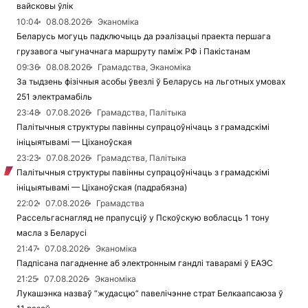
вайсковы ўлік
10:04
08.08.2026
Эканоміка
Беларусь могуць падключыць да рэалізацыі праекта першага
грузавога чыгуначнага маршруту паміж РФ і Пакістанам
09:36
08.08.2026
Грамадства, Эканоміка
За тыдзень фізічныя асобы ўвезлі ў Беларусь на льготных умовах
251 электрамабіль
23:48
07.08.2026
Грамадства, Палітыка
Палітычныя структуры павінны супрацоўнічаць з грамадскімі
ініцыятывамі — Ціханоўская
23:23
07.08.2026
Грамадства, Палітыка
Палітычныя структуры павінны супрацоўнічаць з грамадскімі
ініцыятывамі — Ціханоўская (падрабязна)
22:02
07.08.2026
Грамадства
Рассельгаснагляд не прапусціў у Пскоўскую вобласць 1 тону
масла з Беларусі
21:47
07.08.2026
Эканоміка
Падпісана пагадненне аб электронным гандлі таварамі ў ЕАЭС
21:25
07.08.2026
Эканоміка
Лукашэнка назваў “жудасцю” павелічэнне страт Белкаапсаюза ў