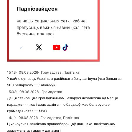
Падпісвайцеся
на нашы сацыяльныя сеткі, каб не
прапусціць важныя навіны (калі гэта
бяспечна для вас)
15:13
08.08.2026
Грамадства, Палітыка
У вайне супраць Украіны з расійскага боку загінула ўжо больш за
500 беларусаў — Кабанчук
15:03
08.08.2026
Грамадства
Дзіця становіцца грамадзянінам Беларусі незалежна ад месца
нараджэння, калі хоць адзін з яго бацькоў мае беларускае
грамадзянства — МУС
14:11
08.08.2026
Грамадства, Палітыка
Ціханоўская заклікала праваабаронцаў даць экс-палітвязням
зразумелы алгарытм дапамогі