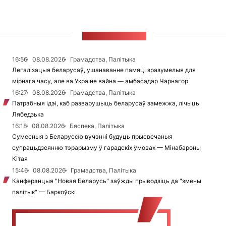
СТУЖКА НАВІН
16:56
08.08.2026
Грамадства, Палітыка
Легалізацыя беларусаў, ушанаванне памяці зразумелыя для
мірнага часу, але ва Украіне вайна — амбасадар Чарнагор
16:27
08.08.2026
Грамадства, Палітыка
Патрэбныя ідэі, каб разварушыць беларусаў замежжа, лічыць
Лябедзька
16:18
08.08.2026
Бяспека, Палітыка
Сумесныя з Беларуссю вучэнні будуць прысвечаныя
супрацьдзеянню тэрарызму ў гарадскіх ўмовах — Мінабароны
Кітая
15:46
08.08.2026
Грамадства, Палітыка
Канферэнцыя "Новая Беларусь" заўжды прыводзіць да "змены
палітык" — Баркоўскі