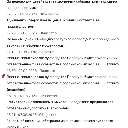
За неделю для детей политзаключенных собрана почти половина
заявленной суммы
17:37
07.08.2026
Экономика
Лукашенко: Сдерживание цен и инфляции остается за
правительством
17:26
07.08.2026
Общество
За восемь дней в милицию поступило более 2,5 тыс. сообщений о
звонках телефонных мошенников
17:11
07.08.2026
Политика
Военно-политическое руководство Беларуси будет привлечено к
ответственности за соучастие в российской агрессии — Латушко
16:57
07.08.2026
Политика
Военно-политическое руководство Беларуси будет привлечено к
ответственности за соучастие в российской агрессии — Латушко
(подробно)
16:35
07.08.2026
Общество
Три человека скончалось в Быхове — следствие предполагает
отравление суррогатным алкоголем
16:21
07.08.2026
Общество
14-летний школьник обстрелял из пневматического пистолета
киоск в Лиде