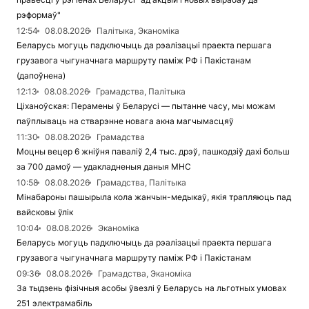
рэформаў"
12:54
08.08.2026
Палітыка, Эканоміка
Беларусь могуць падключыць да рэалізацыі праекта першага
грузавога чыгуначнага маршруту паміж РФ і Пакістанам
(дапоўнена)
12:13
08.08.2026
Грамадства, Палітыка
Ціханоўская: Перамены ў Беларусі — пытанне часу, мы можам
паўплываць на стварэнне новага акна магчымасцяў
11:30
08.08.2026
Грамадства
Моцны вецер 6 жніўня паваліў 2,4 тыс. дрэў, пашкодзіў дахі больш
за 700 дамоў — удакладненыя даныя МНС
10:58
08.08.2026
Грамадства, Палітыка
Мінабароны пашырыла кола жанчын-медыкаў, якія трапляюць пад
вайсковы ўлік
10:04
08.08.2026
Эканоміка
Беларусь могуць падключыць да рэалізацыі праекта першага
грузавога чыгуначнага маршруту паміж РФ і Пакістанам
09:36
08.08.2026
Грамадства, Эканоміка
За тыдзень фізічныя асобы ўвезлі ў Беларусь на льготных умовах
251 электрамабіль