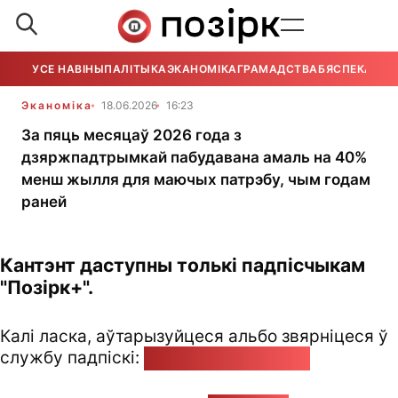
УСЕ НАВІНЫ
ПАЛІТЫКА
ЭКАНОМІКА
ГРАМАДСТВА
БЯСПЕКА
УСЕ
Эканоміка
18.06.2026
16:23
За пяць месяцаў 2026 года з
дзяржпадтрымкай пабудавана амаль на 40%
менш жылля для маючых патрэбу, чым годам
раней
Кантэнт даступны толькі падпісчыкам
"Позірк+".
Калі ласка, аўтарызуйцеся альбо звярніцеся ў
службу падпіскі:
pozirk@pozirk.online