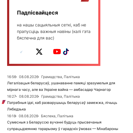
Падпісвайцеся
на нашы сацыяльныя сеткі, каб не
прапусціць важныя навіны (калі гэта
бяспечна для вас)
16:56
08.08.2026
Грамадства, Палітыка
Легалізацыя беларусаў, ушанаванне памяці зразумелыя для
мірнага часу, але ва Украіне вайна — амбасадар Чарнагор
16:27
08.08.2026
Грамадства, Палітыка
Патрэбныя ідэі, каб разварушыць беларусаў замежжа, лічыць
Лябедзька
16:18
08.08.2026
Бяспека, Палітыка
Сумесныя з Беларуссю вучэнні будуць прысвечаныя
супрацьдзеянню тэрарызму ў гарадскіх ўмовах — Мінабароны