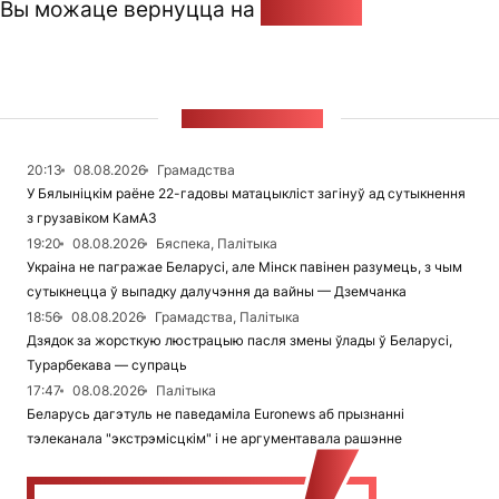
Вы можаце вернуцца на
Галоўную
СТУЖКА НАВІН
20:13
08.08.2026
Грамадства
У Бялыніцкім раёне 22-гадовы матацыкліст загінуў ад сутыкнення
з грузавіком КамАЗ
19:20
08.08.2026
Бяспека, Палітыка
Украіна не пагражае Беларусі, але Мінск павінен разумець, з чым
сутыкнецца ў выпадку далучэння да вайны — Дземчанка
18:56
08.08.2026
Грамадства, Палітыка
Дзядок за жорсткую люстрацыю пасля змены ўлады ў Беларусі,
Турарбекава — супраць
17:47
08.08.2026
Палітыка
Беларусь дагэтуль не паведаміла Euronews аб прызнанні
тэлеканала "экстрэмісцкім" і не аргументавала рашэнне