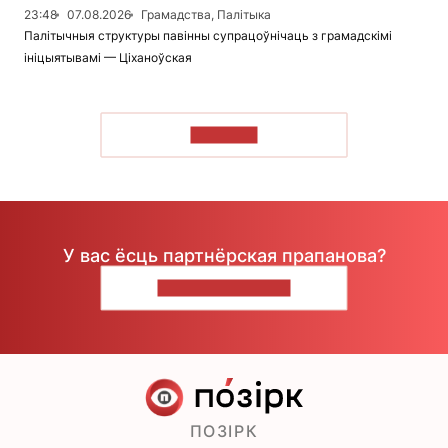
23:48
07.08.2026
Грамадства, Палітыка
Палітычныя структуры павінны супрацоўнічаць з грамадскімі
ініцыятывамі — Ціханоўская
ЧЫТАЦЬ
У вас ёсць партнёрская прапанова?
НАПІШЫЦЕ НАМ
ПОЗІРК