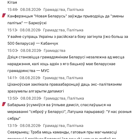
Кітая
15:46
08.08.2026
Грамадства, Палітыка
Канферэнцыя "Новая Беларусь" заўжды прыводзіць да "змены
палітык" — Баркоўскі
15:13
08.08.2026
Грамадства, Палітыка
У вайне супраць Украіны з расійскага боку загінула ўжо больш за
500 беларусаў — Кабанчук
15:03
08.08.2026
Грамадства
Дзіця становіцца грамадзянінам Беларусі незалежна ад месца
нараджэння, калі хоць адзін з яго бацькоў мае беларускае
грамадзянства — МУС
14:11
08.08.2026
Грамадства, Палітыка
Ціханоўская заклікала праваабаронцаў даць экс-палітвязням
зразумелы алгарытм дапамогі
13:50
08.08.2026
Грамадства, Палітыка
Бабарыка ўсумніўся ва ўплыве дэмсіл, спаслаўшыся на
меркаванні "сяброў у Беларусі", Латушка парыраваў: "У нас розныя
сябры"
13:15
08.08.2026
Грамадства, Палітыка
Севярынец: Трэба мець каманды, гатовыя пры магчымасці
правесці ў рэгіёнах Беларусі "ад акцый і новых вырабаў да