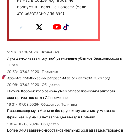
на нас в соцсетях, чтобы не
пропустить важные новости (если
это безопасно для вас)
21:16
07.08.2026
Экономика
Лукашенко назвал "жутью" увеличение убытков Белкоопсоюза в
11 раз
20:53
07.08.2026
Политика
Хроника политических репрессий за 6–7 августа 2026 года
20:08
07.08.2026
Общество
Житель Кобринского района умер от передозировки алкоголя —
экспертиза показала 7,2 промилле
19:31
07.08.2026
Общество, Политика
Проживающему в Украине белорусскому активисту Алексею
Францкевичу на 10 лет запрещен въезд в Польшу
19:14
07.08.2026
Общество
Более 340 аварийно-восстановительных бригад задействовано в