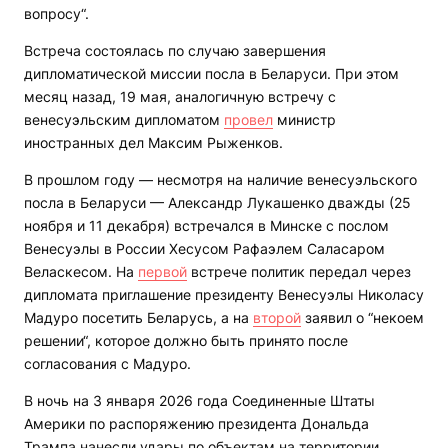
вопросу“.
Встреча состоялась по случаю завершения
дипломатической миссии посла в Беларуси. При этом
месяц назад, 19 мая, аналогичную встречу с
венесуэльским дипломатом
провел
министр
иностранных дел Максим Рыженков.
В прошлом году — несмотря на наличие венесуэльского
посла в Беларуси — Александр Лукашенко дважды (25
ноября и 11 декабря) встречался в Минске с послом
Венесуэлы в России Хесусом Рафаэлем Саласаром
Веласкесом. На
первой
встрече политик передал через
дипломата приглашение президенту Венесуэлы Николасу
Мадуро посетить Беларусь, а на
второй
заявил о “некоем
решении“, которое должно быть принято после
согласования с Мадуро.
В ночь на 3 января 2026 года Соединенные Штаты
Америки по распоряжению президента Дональда
Трампа нанесли удары по объектам на территории