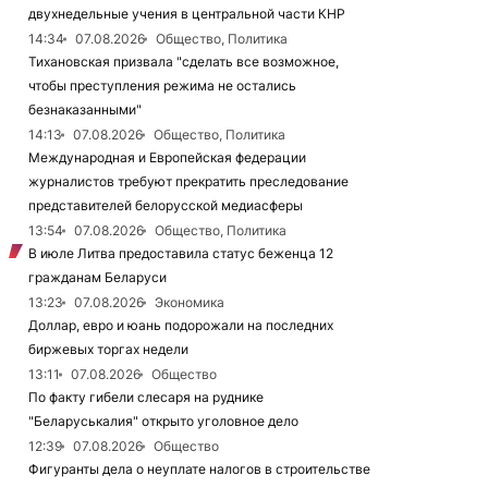
двухнедельные учения в центральной части КНР
14:34
07.08.2026
Общество, Политика
Тихановская призвала "сделать все возможное,
чтобы преступления режима не остались
безнаказанными"
14:13
07.08.2026
Общество, Политика
Международная и Европейская федерации
журналистов требуют прекратить преследование
представителей белорусской медиасферы
13:54
07.08.2026
Общество, Политика
В июле Литва предоставила статус беженца 12
гражданам Беларуси
13:23
07.08.2026
Экономика
Доллар, евро и юань подорожали на последних
биржевых торгах недели
13:11
07.08.2026
Общество
По факту гибели слесаря на руднике
"Беларуськалия" открыто уголовное дело
12:39
07.08.2026
Общество
Фигуранты дела о неуплате налогов в строительстве