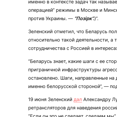
именно в контексте задач так называ
операцией“ режимы в Москве и Минс
против Украины. —
“Позірк“.
)“.
Зеленский отметил, что Беларусь по
относительно такой деятельности, а 
сотрудничества с Россией в интереса
“Беларусь знает, какие шаги с ее ст
приграничной инфраструктуры агрес
остановлено. Шаги, направленные на
именно белорусской стороной“, — по
19 июня Зеленский
дал
Александру Лу
ретрансляторов для наведения росси
“Если он это не сделает, сделаем мы