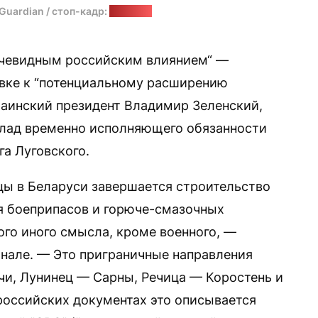
Guardian / стоп-кадр:
"Позірк"
очевидным российским влиянием“ —
овке к “потенциальному расширению
аинский президент Владимир Зеленский,
лад временно исполняющего обязанности
а Луговского.
цы в Беларуси завершается строительство
я боеприпасов и горюче-смазочных
ого иного смысла, кроме военного, —
анале. — Это приграничные направления
и, Лунинец — Сарны, Речица — Коростень и
 российских документах это описывается