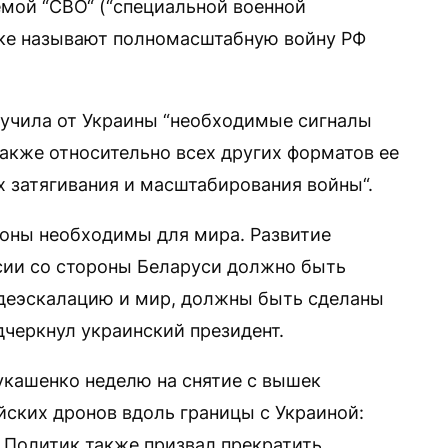
емой “СВО“ (“специальной военной
ке называют полномасштабную войну РФ
лучила от Украины “необходимые сигналы
также относительно всех других форматов ее
х затягивания и масштабирования войны“.
ороны необходимы для мира. Развитие
сии со стороны Беларуси должно быть
 деэскалацию и мир, должны быть сделаны
дчеркнул украинский президент.
кашенко неделю на снятие с вышек
йских дронов вдоль границы с Украиной:
“. Политик также призвал прекратить