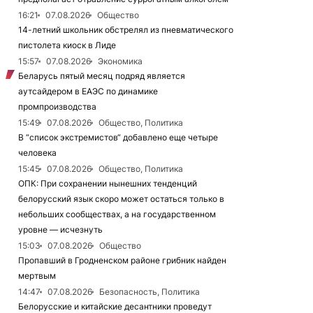
16:21
07.08.2026
Общество
14-летний школьник обстрелял из пневматического
пистолета киоск в Лиде
15:57
07.08.2026
Экономика
Беларусь пятый месяц подряд является
аутсайдером в ЕАЭС по динамике
промпроизводства
15:49
07.08.2026
Общество, Политика
В “список экстремистов“ добавлено еще четыре
человека
15:45
07.08.2026
Общество, Политика
ОПК: При сохранении нынешних тенденций
белорусский язык скоро может остаться только в
небольших сообществах, а на государственном
уровне — исчезнуть
15:03
07.08.2026
Общество
Пропавший в Гродненском районе грибник найден
мертвым
14:47
07.08.2026
Безопасность, Политика
Белорусские и китайские десантники проведут