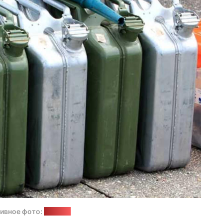
ивное фото:
diena.lv