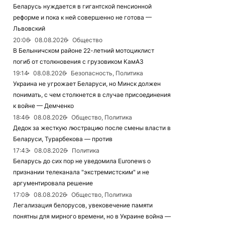
Беларусь нуждается в гигантской пенсионной
реформе и пока к ней совершенно не готова —
Львовский
20:06
08.08.2026
Общество
В Белыничском районе 22-летний мотоциклист
погиб от столкновения с грузовиком КамАЗ
19:14
08.08.2026
Безопасность, Политика
Украина не угрожает Беларуси, но Минск должен
понимать, с чем столкнется в случае присоединения
к войне — Демченко
18:46
08.08.2026
Общество, Политика
Дедок за жесткую люстрацию после смены власти в
Беларуси, Турарбекова — против
17:43
08.08.2026
Политика
Беларусь до сих пор не уведомила Euronews о
признании телеканала "экстремистским" и не
аргументировала решение
17:08
08.08.2026
Общество, Политика
Легализация белорусов, увековечение памяти
понятны для мирного времени, но в Украине война —