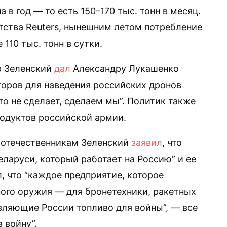
а в год — то есть 150–170 тыс. тонн в месяц.
нтства Reuters, нынешним летом потребление
110 тыс. тонн в сутки.
р Зеленский
дал
Александру Лукашенко
торов для наведения российских дронов
то не сделает, сделаем мы”. Политик также
родуктов российской армии.
оотечественникам Зеленский
заявил
, что
еларуси, который работает на Россию” и ее
, что “каждое предприятие, которое
ого оружия — для бронетехники, ракетных
авляющие России топливо для войны”, — все
 войну”.