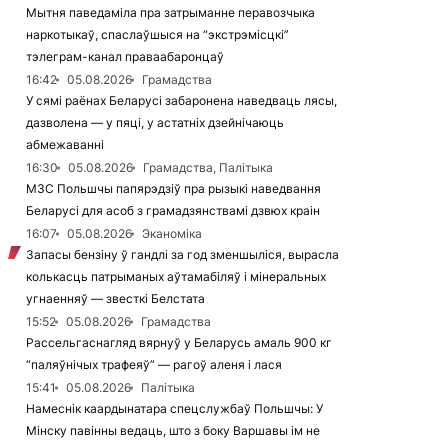
Мытня паведаміла пра затрыманне перавозчыка
наркотыкаў, спаслаўшыся на “экстрэмісцкі”
тэлеграм-канал праваабаронцаў
16:42
05.08.2026
Грамадства
У сямі раёнах Беларусі забаронена наведваць лясы,
дазволена — у пяці, у астатніх дзейнічаюць
абмежаванні
16:30
05.08.2026
Грамадства, Палітыка
МЗС Польшчы папярэдзіў пра рызыкі наведвання
Беларусі для асоб з грамадзянствамі дзвюх краін
16:07
05.08.2026
Эканоміка
Запасы бензіну ў гандлі за год зменшыліся, вырасла
колькасць патрыманых аўтамабіляў і мінеральных
угнаенняў — звесткі Белстата
15:52
05.08.2026
Грамадства
Рассельгаснагляд вярнуў у Беларусь амаль 900 кг
“паляўнічых трафеяў” — рагоў аленя і лася
15:41
05.08.2026
Палітыка
Намеснік каардынатара спецслужбаў Польшчы: У
Мінску павінны ведаць, што з боку Варшавы ім не