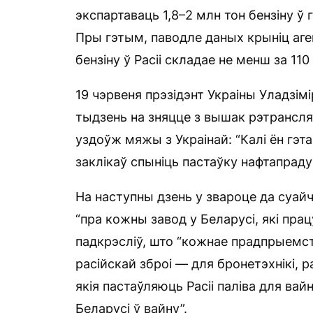
экспартаваць 1,8–2 млн тон бензіну ў 
Пры гэтым, паводле даных крыніц аге
бензіну ў Расіі складае не менш за 110 
19 чэрвеня прэзідэнт Украіны Уладзім
тыдзень на зняцце з вышак рэтрансля
уздоўж мяжы з Украінай: “Калі ён гэта
заклікаў спыніць пастаўку нафтапрадук
На наступны дзень у звароце да суайч
“пра кожны завод у Беларусі, які працу
падкрэсліў, што “кожнае прадпрыемст
расійскай зброі — для бронетэхнікі, 
якія пастаўляюць Расіі паліва для вай
Беларусі ў вайну”.