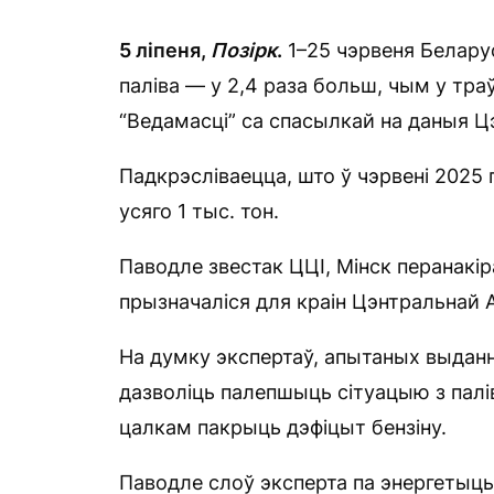
5 ліпеня,
Позірк
.
1–25 чэрвеня Беларус
паліва — у 2,4 раза больш, чым у траў
“Ведамасці” са спасылкай на даныя Ц
Падкрэсліваецца, што ў чэрвені 2025 г
усяго 1 тыс. тон.
Паводле звестак ЦЦІ, Мінск перанакіра
прызначаліся для краін Цэнтральнай Аз
На думку экспертаў, апытаных выданне
дазволіць палепшыць сітуацыю з палі
цалкам пакрыць дэфіцыт бензіну.
Паводле слоў эксперта па энергетыцы