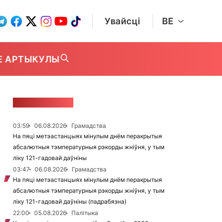
Увайсці
BE
Е АРТЫКУЛЫ
СТУЖКА НАВІН
03:59
06.08.2026
Грамадства
На пяці метэастанцыях мінулым днём перакрытыя
абсалютныя тэмпературныя рэкорды жніўня, у тым
ліку 121-гадовай даўніны
03:47
06.08.2026
Грамадства
На пяці метэастанцыях мінулым днём перакрытыя
абсалютныя тэмпературныя рэкорды жніўня, у тым
ліку 121-гадовай даўніны (падрабязна)
22:00
05.08.2026
Палітыка