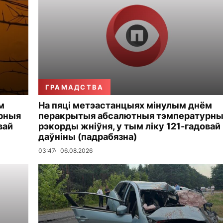
ГРАМАДСТВА
м
На пяці метэастанцыях мінулым днём
рныя
перакрытыя абсалютныя тэмпературн
вай
рэкорды жніўня, у тым ліку 121-гадовай
даўніны (падрабязна)
03:47
06.08.2026