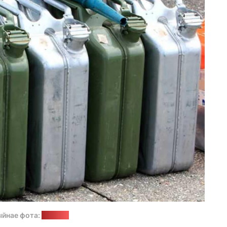
ыйнае фота:
diena.lv