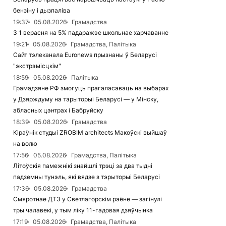
бензіну і дызпаліва
19:37
05.08.2026
Грамадства
З 1 верасня на 5% падаражэе школьнае харчаванне
19:21
05.08.2026
Грамадства, Палітыка
Сайт тэлеканала Euronews прызнаны ў Беларусі
"экстрэмісцкім"
18:59
05.08.2026
Палітыка
Грамадзяне РФ змогуць прагаласаваць на выбарах
у Дзярждуму на тэрыторыі Беларусі — у Мінску,
абласных цэнтрах і Бабруйску
18:39
05.08.2026
Грамадства
Кіраўнік студыі ZROBIM architects Макоўскі выйшаў
на волю
17:56
05.08.2026
Грамадства, Палітыка
Літоўскія памежнікі знайшлі трэці за два тыдні
падземны тунэль, які вядзе з тэрыторыі Беларусі
17:36
05.08.2026
Грамадства
Смяротнае ДТЗ у Светлагорскім раёне — загінулі
тры чалавекі, у тым ліку 11-гадовая дзяўчынка
17:19
05.08.2026
Грамадства, Палітыка