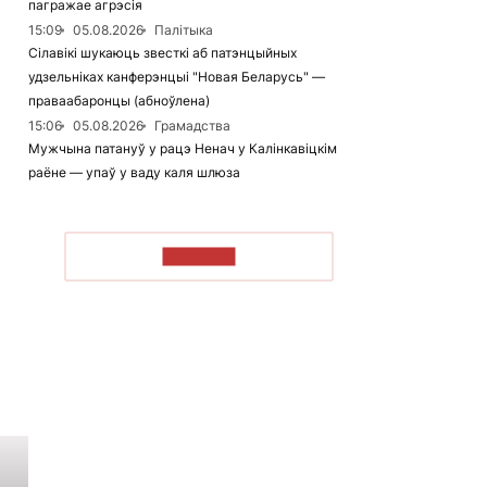
пагражае агрэсія
15:09
05.08.2026
Палітыка
Сілавікі шукаюць звесткі аб патэнцыйных
удзельніках канферэнцыі "Новая Беларусь" —
праваабаронцы (абноўлена)
15:06
05.08.2026
Грамадства
Мужчына патануў у рацэ Ненач у Калінкавіцкім
раёне — упаў у ваду каля шлюза
ЧЫТАЦЬ