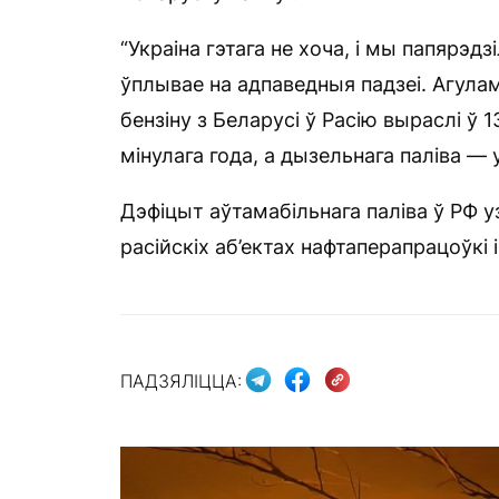
“Украіна гэтага не хоча, і мы папярэдз
ўплывае на адпаведныя падзеі. Агулам
бензіну з Беларусі ў Расію выраслі ў 
мінулага года, а дызельнага паліва — 
Дэфіцыт аўтамабільнага паліва ў РФ у
расійскіх аб’ектах нафтаперапрацоўкі 
ПАДЗЯЛІЦЦА: