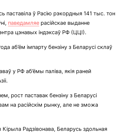
ь паставіла ў Расію рэкордныя 141 тыс. тон
ні,
паведамляе
расійскае выданне
энтра цэнавых індэксаў РФ (ЦЦІ).
ода аб’ём імпарту бензіну з Беларусі склаў
ваў у РФ аб’ёмы паліва, якія раней
іі.
м, рост паставак бензіну з Беларусі
вам на расійскім рынку, але не зможа
 Кірыла Радзівонава, Беларусь здольная