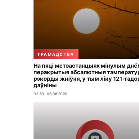
ГРАМАДСТВА
На пяці метэастанцыях мінулым днё
перакрытыя абсалютныя тэмперату
рэкорды жніўня, у тым ліку 121-гадо
даўніны
03:59
06.08.2026