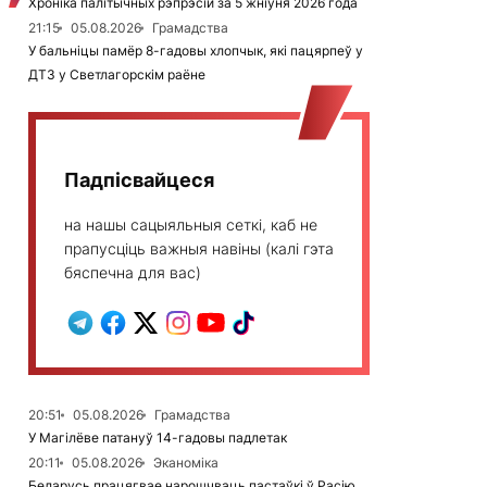
Хроніка палітычных рэпрэсій за 5 жніўня 2026 года
21:15
05.08.2026
Грамадства
У бальніцы памёр 8-гадовы хлопчык, які пацярпеў у
ДТЗ у Светлагорскім раёне
Падпісвайцеся
на нашы сацыяльныя сеткі, каб не
прапусціць важныя навіны (калі гэта
бяспечна для вас)
20:51
05.08.2026
Грамадства
У Магілёве патануў 14-гадовы падлетак
20:11
05.08.2026
Эканоміка
Беларусь працягвае нарошчваць пастаўкі ў Расію