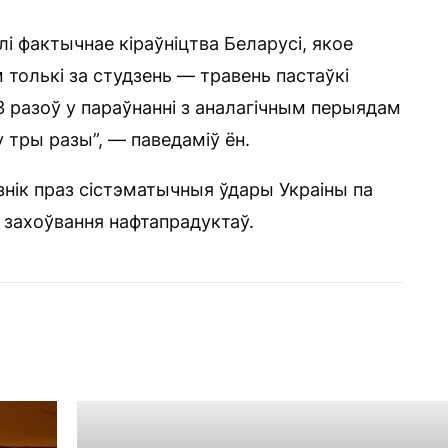
ілі фактычнае кіраўніцтва Беларусі, якое
 толькі за студзень — травень пастаўкі
13 разоў у параўнанні з аналагічным перыядам
у тры разы”, — паведаміў ён.
знік праз сістэматычныя ўдары Украіны па
і захоўвання нафтапрадуктаў.