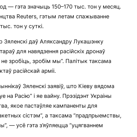
год — гэта значыць 150–170 тыс. тон у месяц.
нцтва Reuters, гэтым летам спажыванне
тыс. тон у суткі.
ір Зяленскі даў Аляксандру Лукашэнку
тараў для навядзення расійскіх дронаў
 не зробіць, зробім мы”. Палітык таксама
таў расійскай арміі.
ыннікаў Зяленскі заявіў, што Кіеву вядома
е на Расію” і яе вайну. Прэзідэнт Украіны
ва, якое пастаўляе кампаненты для
ракетных сістэм”, а таксама “прадпрыемствы,
ны”, — усё гэта з’яўляецца “уцягваннем