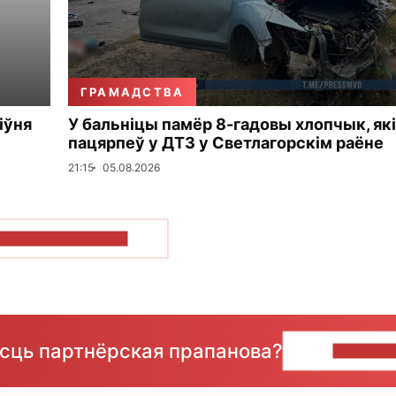
ГРАМАДСТВА
іўня
У бальніцы памёр 8-гадовы хлопчык, які
пацярпеў у ДТЗ у Светлагорскім раёне
21:15
05.08.2026
ПАКАЗАЦЬ БОЛЬШ
ёсць партнёрская прапанова?
НАПІШЫ