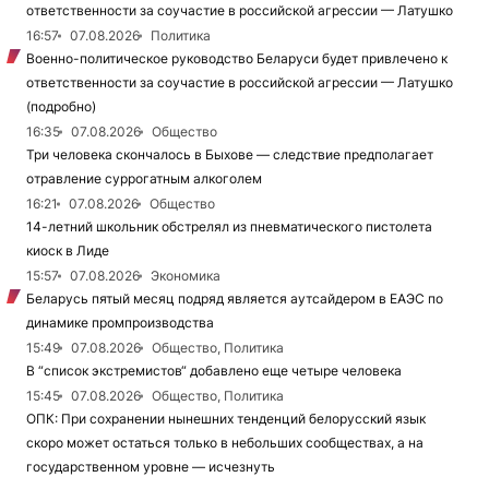
ответственности за соучастие в российской агрессии — Латушко
16:57
07.08.2026
Политика
Военно-политическое руководство Беларуси будет привлечено к
ответственности за соучастие в российской агрессии — Латушко
(подробно)
16:35
07.08.2026
Общество
Три человека скончалось в Быхове — следствие предполагает
отравление суррогатным алкоголем
16:21
07.08.2026
Общество
14-летний школьник обстрелял из пневматического пистолета
киоск в Лиде
15:57
07.08.2026
Экономика
Беларусь пятый месяц подряд является аутсайдером в ЕАЭС по
динамике промпроизводства
15:49
07.08.2026
Общество, Политика
В “список экстремистов“ добавлено еще четыре человека
15:45
07.08.2026
Общество, Политика
ОПК: При сохранении нынешних тенденций белорусский язык
скоро может остаться только в небольших сообществах, а на
государственном уровне — исчезнуть