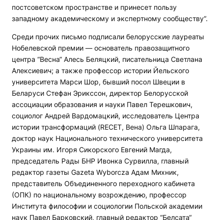
постсоветском пространстве и принесет пользу
западному академическому и экспертному сообществу“.
Среди прочих письмо подписали белорусские лауреаты
Нобелевской премии — основатель правозащитного
центра “Весна“ Алесь Беляцкий, писательница Светлана
Алексиевич; а также профессор истории Йельского
университета Марси Шор, бывший посол Швеции в
Беларуси Стефан Эрикссон, директор Белорусской
ассоциации образования и науки Павел Терешкович,
социолог Андрей Вардомацкий, исследователь Центра
истории трансформаций (RECET, Вена) Ольга Шпарага,
доктор наук Национального технического университета
Украины им. Игоря Сикорского Евгений Магда,
председатель Рады БНР Ивонка Сурвилла, главный
редактор газеты Gazeta Wyborcza Адам Михник,
представитель Объединенного переходного кабинета
(ОПК) по национальному возрождению, профессор
Института философии и социологии Польской академии
наук Павел Барковский, главный редактор “Белсата“