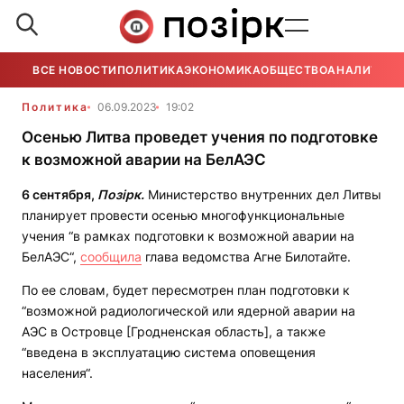
ВСЕ НОВОСТИ
ПОЛИТИКА
ЭКОНОМИКА
ОБЩЕСТВО
АНАЛИТИКА
Политика
06.09.2023
19:02
Осенью Литва проведет учения по подготовке
к возможной аварии на БелАЭС
6 сентября,
Позірк.
Министерство внутренних дел Литвы
планирует провести осенью многофункциональные
учения “в рамках подготовки к возможной аварии на
БелАЭС“,
сообщила
глава ведомства Агне Билотайте.
По ее словам, будет пересмотрен план подготовки к
“возможной радиологической или ядерной аварии на
АЭС в Островце [Гродненская область], а также
“введена в эксплуатацию система оповещения
населения“.