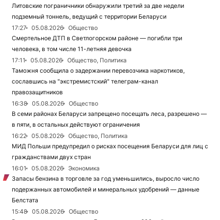
Литовские пограничники обнаружили третий за две недели
подземный тоннель, ведущий с территории Беларуси
17:27
05.08.2026
Общество
Смертельное ДТП в Светлогорском районе — погибли три
человека, в том числе 11-летняя девочка
17:11
05.08.2026
Общество, Политика
Таможня сообщила о задержании перевозчика наркотиков,
сославшись на "экстремистский" телеграм-канал
правозащитников
16:38
05.08.2026
Общество
В семи районах Беларуси запрещено посещать леса, разрешено —
в пяти, в остальных действуют ограничения
16:22
05.08.2026
Общество, Политика
МИД Польши предупредил о рисках посещения Беларуси для лиц с
гражданствами двух стран
16:01
05.08.2026
Экономика
Запасы бензина в торговле за год уменьшились, выросло число
подержанных автомобилей и минеральных удобрений — данные
Белстата
15:48
05.08.2026
Общество