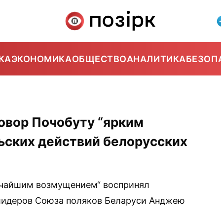
КА
ЭКОНОМИКА
ОБЩЕСТВО
АНАЛИТИКА
БЕЗОП
овор Почобуту “ярким
ьских действий белорусских
чайшим возмущением“ воспринял
лидеров Союза поляков Беларуси Анджею