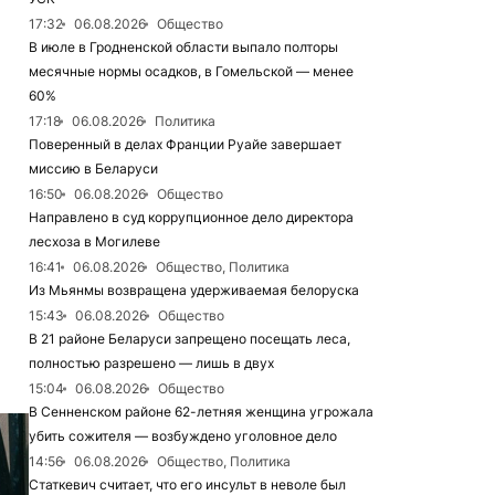
17:32
06.08.2026
Общество
В июле в Гродненской области выпало полторы
месячные нормы осадков, в Гомельской — менее
60%
17:18
06.08.2026
Политика
Поверенный в делах Франции Руайе завершает
миссию в Беларуси
16:50
06.08.2026
Общество
Направлено в суд коррупционное дело директора
лесхоза в Могилеве
16:41
06.08.2026
Общество, Политика
Из Мьянмы возвращена удерживаемая белоруска
15:43
06.08.2026
Общество
В 21 районе Беларуси запрещено посещать леса,
полностью разрешено — лишь в двух
15:04
06.08.2026
Общество
В Сенненском районе 62-летняя женщина угрожала
убить сожителя — возбуждено уголовное дело
14:56
06.08.2026
Общество, Политика
Статкевич считает, что его инсульт в неволе был