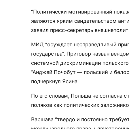
“Политически мотивированный показ
являются ярким свидетельством анти
заявил пресс-секретарь внешнеполит
МИД “осуждает несправедливый приг
государства“. Приговор назван венц
системной дискриминации польского 
“Анджей Почобут — польский и белор
подчеркнул Ясина.
По его словам, Польша не согласна 
поляков как политических заложнико
Варшава “твердо и постоянно требуе
международного права и двусторонни