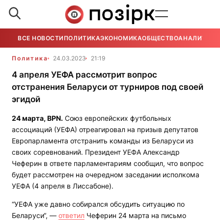
ВСЕ НОВОСТИ
ПОЛИТИКА
ЭКОНОМИКА
ОБЩЕСТВО
АНАЛИТИКА
Политика
24.03.2023
21:19
4 апреля УЕФА рассмотрит вопрос
отстранения Беларуси от турниров под своей
эгидой
24 марта,
BPN
.
Союз европейских футбольных
ассоциаций (УЕФА) отреагировал на призыв депутатов
Европарламента отстранить команды из Беларуси из
своих соревнований. Президент УЕФА Александр
Чеферин в ответе парламентариям сообщил, что вопрос
будет рассмотрен на очередном заседании исполкома
УЕФА (4 апреля в Лиссабоне).
“УЕФА уже давно собирался обсудить ситуацию по
Беларуси“, —
ответил
Чеферин 24 марта на письмо