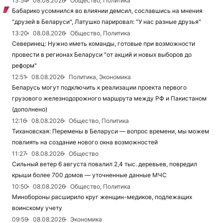
13:54
08.08.2026
Общество, Политика
Бабарико усомнился во влиянии демсил, сославшись на мнения
"друзей в Беларуси", Латушко парировал: "У нас разные друзья"
13:20
08.08.2026
Общество, Политика
Северинец: Нужно иметь команды, готовые при возможности
провести в регионах Беларуси "от акций и новых выборов до
реформ"
12:51
08.08.2026
Политика, Экономика
Беларусь могут подключить к реализации проекта первого
грузового железнодорожного маршрута между РФ и Пакистаном
(дополнено)
12:16
08.08.2026
Общество, Политика
Тихановская: Перемены в Беларуси — вопрос времени, мы можем
повлиять на создание нового окна возможностей
11:27
08.08.2026
Общество
Сильный ветер 6 августа повалил 2,4 тыс. деревьев, повредил
крыши более 700 домов — уточненные данные МЧС
10:50
08.08.2026
Общество, Политика
Минобороны расширило круг женщин-медиков, подлежащих
воинскому учету
09:59
08.08.2026
Экономика