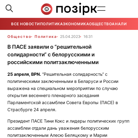
ВСЕ НОВОСТИ
ПОЛИТИКА
ЭКОНОМИКА
ОБЩЕСТВО
АНАЛИТИКА
Общество
Политика
25.04.2023
16:31
В ПАСЕ заявили о “решительной
солидарности“ с белорусскими и
российскими политзаключенными
25 апреля,
BPN
.
“Решительная солидарность“ с
политическими заключенными в Беларуси и России
выражена на специальном мероприятии по случаю
открытия весеннего пленарного заседания
Парламентской ассамблеи Совета Европы (ПАСЕ) в
Страсбурге 24 апреля.
Президент ПАСЕ Тини Кокс и лидеры политических групп
ассамблеи отдали дань уважения белорусским
политзаключенным Алесю Беляцкому и Марии