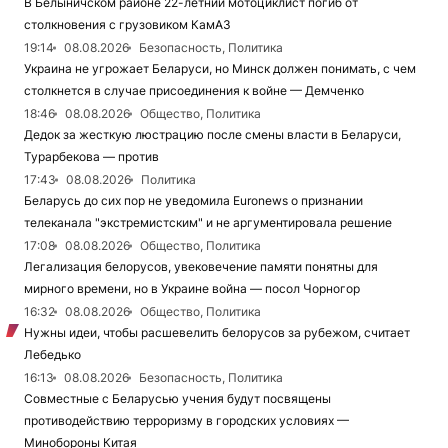
В Белыничском районе 22-летний мотоциклист погиб от
столкновения с грузовиком КамАЗ
19:14
08.08.2026
Безопасность, Политика
Украина не угрожает Беларуси, но Минск должен понимать, с чем
столкнется в случае присоединения к войне — Демченко
18:46
08.08.2026
Общество, Политика
Дедок за жесткую люстрацию после смены власти в Беларуси,
Турарбекова — против
17:43
08.08.2026
Политика
Беларусь до сих пор не уведомила Euronews о признании
телеканала "экстремистским" и не аргументировала решение
17:08
08.08.2026
Общество, Политика
Легализация белорусов, увековечение памяти понятны для
мирного времени, но в Украине война — посол Чорногор
16:32
08.08.2026
Общество, Политика
Нужны идеи, чтобы расшевелить белорусов за рубежом, считает
Лебедько
16:13
08.08.2026
Безопасность, Политика
Совместные с Беларусью учения будут посвящены
противодействию терроризму в городских условиях —
Минобороны Китая