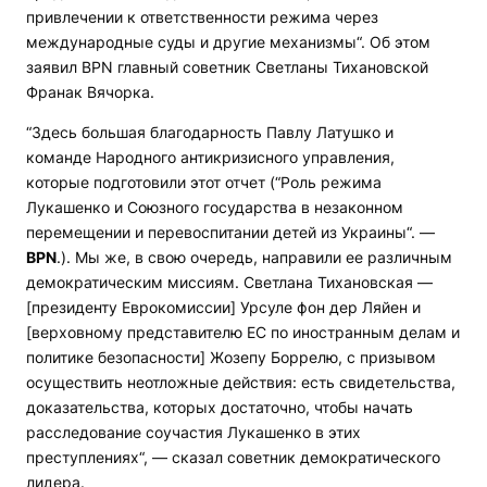
привлечении к ответственности режима через
международные суды и другие механизмы“. Об этом
заявил
BPN
главный советник Светланы Тихановской
Франак Вячорка.
“Здесь большая благодарность Павлу Латушко и
команде Народного антикризисного управления,
которые подготовили этот отчет (“Роль режима
Лукашенко и Союзного государства в незаконном
перемещении и перевоспитании детей из Украины“. —
BPN
.). Мы же, в свою очередь, направили ее различным
демократическим миссиям. Светлана Тихановская —
[президенту Еврокомиссии] Урсуле фон дер Ляйен и
[верховному представителю ЕС по иностранным делам и
политике безопасности] Жозепу Боррелю, с призывом
осуществить неотложные действия: есть свидетельства,
доказательства, которых достаточно, чтобы начать
расследование соучастия Лукашенко в этих
преступлениях“, — сказал советник демократического
лидера.