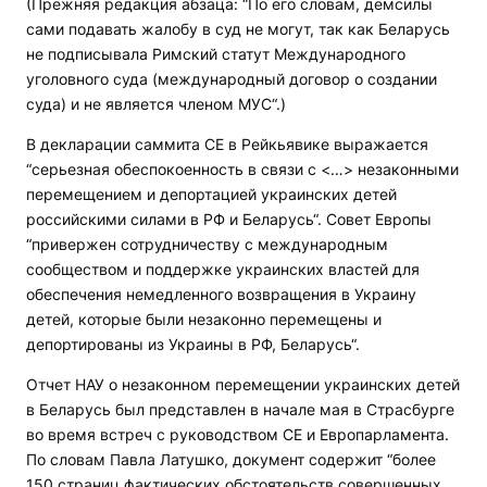
(Прежняя редакция абзаца: “По его словам, демсилы
сами подавать жалобу в суд не могут, так как Беларусь
не подписывала Римский статут Международного
уголовного суда (международный договор о создании
суда) и не является членом МУС“.)
В декларации саммита СЕ в Рейкьявике выражается
“серьезная обеспокоенность в связи с <…> незаконными
перемещением и депортацией украинских детей
российскими силами в РФ и Беларусь“. Совет Европы
“привержен сотрудничеству с международным
сообществом и поддержке украинских властей для
обеспечения немедленного возвращения в Украину
детей, которые были незаконно перемещены и
депортированы из Украины в РФ, Беларусь“.
Отчет НАУ о незаконном перемещении украинских детей
в Беларусь был представлен в начале мая в Страсбурге
во время встреч с руководством СЕ и Европарламента.
По словам Павла Латушко, документ содержит “более
150 страниц фактических обстоятельств совершенных