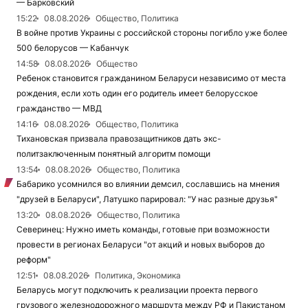
— Барковский
15:22
08.08.2026
Общество, Политика
В войне против Украины с российской стороны погибло уже более
500 белорусов — Кабанчук
14:58
08.08.2026
Общество
Ребенок становится гражданином Беларуси независимо от места
рождения, если хоть один его родитель имеет белорусское
гражданство — МВД
14:16
08.08.2026
Общество, Политика
Тихановская призвала правозащитников дать экс-
политзаключенным понятный алгоритм помощи
13:54
08.08.2026
Общество, Политика
Бабарико усомнился во влиянии демсил, сославшись на мнения
"друзей в Беларуси", Латушко парировал: "У нас разные друзья"
13:20
08.08.2026
Общество, Политика
Северинец: Нужно иметь команды, готовые при возможности
провести в регионах Беларуси "от акций и новых выборов до
реформ"
12:51
08.08.2026
Политика, Экономика
Беларусь могут подключить к реализации проекта первого
грузового железнодорожного маршрута между РФ и Пакистаном