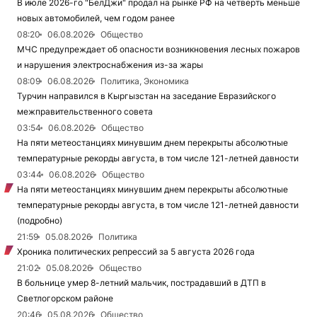
В июле 2026-го "БелДжи" продал на рынке РФ на четверть меньше
новых автомобилей, чем годом ранее
08:20
06.08.2026
Общество
МЧС предупреждает об опасности возникновения лесных пожаров
и нарушения электроснабжения из-за жары
08:09
06.08.2026
Политика, Экономика
Турчин направился в Кыргызстан на заседание Евразийского
межправительственного совета
03:54
06.08.2026
Общество
На пяти метеостанциях минувшим днем перекрыты абсолютные
температурные рекорды августа, в том числе 121-летней давности
03:44
06.08.2026
Общество
На пяти метеостанциях минувшим днем перекрыты абсолютные
температурные рекорды августа, в том числе 121-летней давности
(подробно)
21:59
05.08.2026
Политика
Хроника политических репрессий за 5 августа 2026 года
21:02
05.08.2026
Общество
В больнице умер 8-летний мальчик, пострадавший в ДТП в
Светлогорском районе
20:46
05.08.2026
Общество