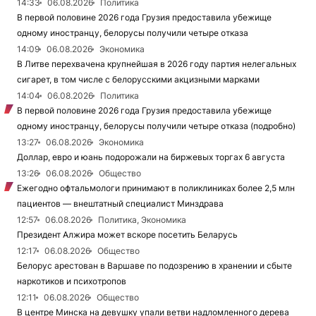
14:33
06.08.2026
Политика
В первой половине 2026 года Грузия предоставила убежище
одному иностранцу, белорусы получили четыре отказа
14:09
06.08.2026
Экономика
В Литве перехвачена крупнейшая в 2026 году партия нелегальных
сигарет, в том числе с белорусскими акцизными марками
14:04
06.08.2026
Политика
В первой половине 2026 года Грузия предоставила убежище
одному иностранцу, белорусы получили четыре отказа (подробно)
13:27
06.08.2026
Экономика
Доллар, евро и юань подорожали на биржевых торгах 6 августа
13:26
06.08.2026
Общество
Ежегодно офтальмологи принимают в поликлиниках более 2,5 млн
пациентов — внештатный специалист Минздрава
12:57
06.08.2026
Политика, Экономика
Президент Алжира может вскоре посетить Беларусь
12:17
06.08.2026
Общество
Белорус арестован в Варшаве по подозрению в хранении и сбыте
наркотиков и психотропов
12:11
06.08.2026
Общество
В центре Минска на девушку упали ветви надломленного дерева