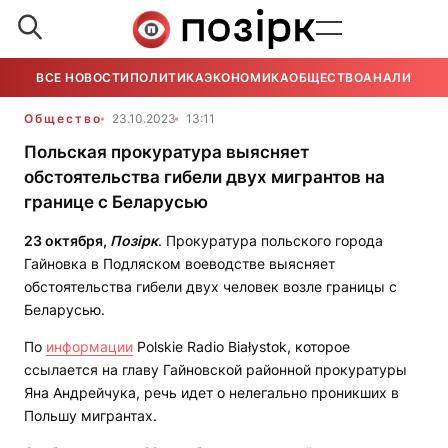
ВСЕ НОВОСТИ
ПОЛИТИКА
ЭКОНОМИКА
ОБЩЕСТВО
АНАЛИТИКА
Общество
23.10.2023
13:11
Польская прокуратура выясняет
обстоятельства гибели двух мигрантов на
границе с Беларусью
23 октября,
Позірк
. Прокуратура польского города
Гайновка в Подляском воеводстве выясняет
обстоятельства гибели двух человек возле границы с
Беларусью.
По
информации
Polskie Radio Białystok, которое
ссылается на главу Гайновской районной прокуратуры
Яна Андрейчука, речь идет о нелегально проникших в
Польшу мигрантах.