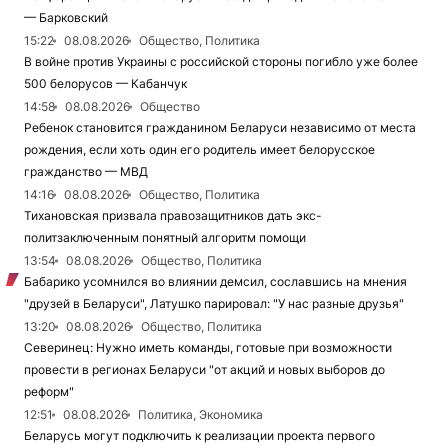
— Барковский
15:22
08.08.2026
Общество, Политика
В войне против Украины с российской стороны погибло уже более
500 белорусов — Кабанчук
14:58
08.08.2026
Общество
Ребенок становится гражданином Беларуси независимо от места
рождения, если хоть один его родитель имеет белорусское
гражданство — МВД
14:16
08.08.2026
Общество, Политика
Тихановская призвала правозащитников дать экс-
политзаключенным понятный алгоритм помощи
13:54
08.08.2026
Общество, Политика
Бабарико усомнился во влиянии демсил, сославшись на мнения
"друзей в Беларуси", Латушко парировал: "У нас разные друзья"
13:20
08.08.2026
Общество, Политика
Северинец: Нужно иметь команды, готовые при возможности
провести в регионах Беларуси "от акций и новых выборов до
реформ"
12:51
08.08.2026
Политика, Экономика
Беларусь могут подключить к реализации проекта первого