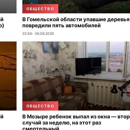
ОБЩЕСТВО
ый
В Гомельской области упавшие деревья
о)
повредили пять автомобилей
22:40
06.08.2026
ОБЩЕСТВО
ый
В Мозыре ребенок выпал из окна — вто
случай за неделю, на этот раз
смертельный