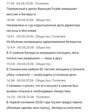
17:18
06.08.2026
Политика
Поверенный в делах Франции Руайе завершает
миссию в Беларуси
16:50
06.08.2026
Общество
Направлено в суд коррупционное дело директора
лесхоза в Могилеве
16:41
06.08.2026
Общество, Политика
Из Мьянмы возвращена удерживаемая белоруска
15:43
06.08.2026
Общество
В 21 районе Беларуси запрещено посещать леса,
полностью разрешено — лишь в двух
15:04
06.08.2026
Общество
В Сенненском районе 62-летняя женщина угрожала
убить сожителя — возбуждено уголовное дело
14:56
06.08.2026
Общество, Политика
Статкевич считает, что его инсульт в неволе был
вызван отказом в необходимых лекарствах
14:33
06.08.2026
Политика
В первой половине 2026 года Грузия предоставила
убежище одному иностранцу, белорусы получили