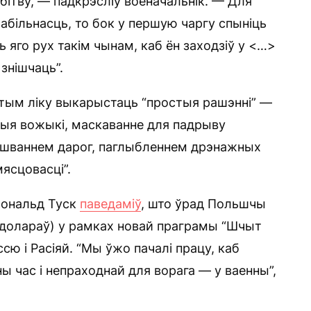
ітву, — падкрэсліў военачальнік. — Для
абільнасць, то бок у першую чаргу спыніць
ь яго рух такім чынам, каб ён заходзіў у <…>
знішчаць”.
ў тым ліку выкарыстаць “простыя рашэнні” —
ыя вожыкі, маскаванне для падрыву
ушваннем дарог, паглыбленнем дрэнажных
ясцовасці”.
 Дональд Туск
паведаміў
, што ўрад Польшчы
 долараў) у рамках новай праграмы “Шчыт
ю і Расіяй. “Мы ўжо пачалі працу, каб
ы час і непраходнай для ворага — у ваенны”,