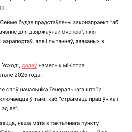
да.
 Сейме будзе прадстаўлены законапраект “аб
чэнне для дзяржаўнай бяспекі”, якія
 аэрапортаў, але і пытанняў, звязаных з
 Усход”,
дадаў
намеснік міністра
тале 2025 года.
ле слоў начальніка Генеральнага штаба
ключаецца ў тым, каб “стрымаць праціўніка і
ад яе”.
зецца, наша мэта з тактычнага пункту