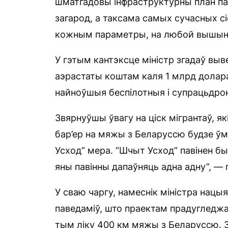
шматгадовы інфраструктурны план па
загарод, а таксама самых сучасных с
кожным параметры, на любой вышыні
У гэтым кантэксце міністр згадаў вы
аэрастаты коштам каля 1 млрд долара
найноўшыя беспілотныя і супрацьдро
Звярнуўшы ўвагу на ціск мігрантаў, як
бар’ер на мяжы з Беларуссю будзе ў
Усход” мера. “Шчыт Усход” павінен б
яны павінны дапаўняць адна адну”, —
У сваю чаргу, намеснік міністра на
паведаміў, што праектам прадугледжа
тым ліку 400 км мяжы з Беларуссю. З