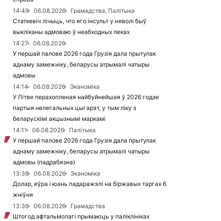
14:49
06.08.2026
Грамадства, Палітыка
Статкевіч лічыць, что яго інсульт у няволі быў
выкліканы адмоваю ў неабходных леках
14:27
06.08.2026
У першай палове 2026 года Грузія дала прытулак
аднаму замежніку, беларусы атрымалі чатыры
адмовы
14:14
06.08.2026
Эканоміка
У Літве перахопленая найбуйнейшая ў 2026 годзе
партыя нелегальных цыгарэт, у тым ліку з
беларускімі акцызнымі маркамі
14:11
06.08.2026
Палітыка
У першай палове 2026 года Грузія дала прытулак
аднаму замежніку, беларусы атрымалі чатыры
адмовы (падрабязна)
13:38
06.08.2026
Эканоміка
Долар, еўра і юань падаражэлі на біржавых таргах 6
жніўня
13:36
06.08.2026
Грамадства
Штогод афтальмолагі прымаюць у паліклініках