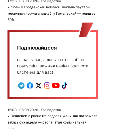
17:36
06.08.2026
Грамадства
У ліпені ў Гродзенскай вобласці выпала паўтары
месячныя нормы ападкаў, у Гомельскай — менш за
60%
Падпісвайцеся
на нашы сацыяльныя сеткі, каб не
прапусціць важныя навіны (калі гэта
бяспечна для вас)
15:08
06.08.2026
Грамадства
У Сенненскім раёне 62-гадовая жанчына пагражала
забіць сужыцеля — распачатая крымінальная
справа