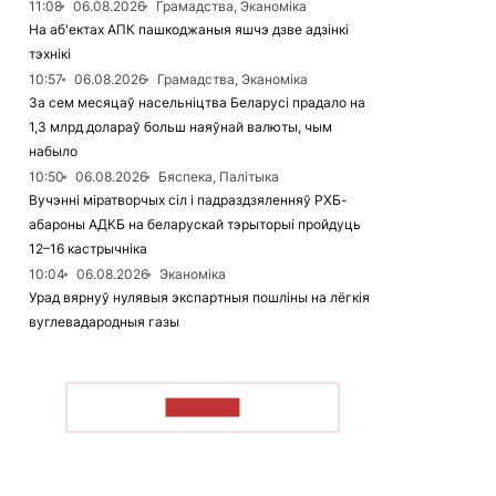
11:08
06.08.2026
Грамадства, Эканоміка
На аб'ектах АПК пашкоджаныя яшчэ дзве адзінкі
тэхнікі
10:57
06.08.2026
Грамадства, Эканоміка
За сем месяцаў насельніцтва Беларусі прадало на
1,3 млрд долараў больш наяўнай валюты, чым
набыло
10:50
06.08.2026
Бяспека, Палітыка
Вучэнні міратворчых сіл і падраздзяленняў РХБ-
абароны АДКБ на беларускай тэрыторыі пройдуць
12–16 кастрычніка
10:04
06.08.2026
Эканоміка
Урад вярнуў нулявыя экспартныя пошліны на лёгкія
вуглевадародныя газы
ЧЫТАЦЬ