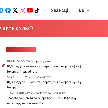
Увайсці
BE
Е АРТЫКУЛЫ
СТУЖКА НАВІН
00:24
07.08.2026
Грамадства
40,3 градуса — новы тэмпературны рэкорд жніўня ў
Беларусі (падрабязна)
22:42
06.08.2026
Грамадства
40,3 градуса — новы тэмпературны рэкорд жніўня ў
Беларусі
19:57
06.08.2026
Грамадства, Палітыка
Правабаронцам вядома пра больш за 180 фактаў
пераследу па "справе ЕГУ"