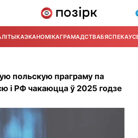
АЛІТЫКА
ЭКАНОМІКА
ГРАМАДСТВА
БЯСПЕКА
УС
ую польскую праграму па
ю і РФ чакаюцца ў 2025 годзе