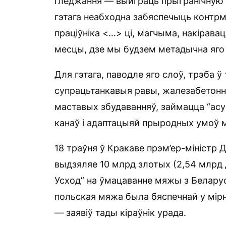
гледжання — выйграць прыгранічную б
гэтага неабходна забяспечыць контрм
праціўніка <…> ці, магчыма, накіравац
месцы, дзе мы будзем метадычна яго 
Для гэтага, паводле яго слоў, трэба 
супрацьтанкавыя равы, жалезабетонн
маставых збудаванняў, займацца “ас
канаў і адаптацыяй прыродных умоў м
18 траўня ў Кракаве прэм’ер-міністр
выдзяляе 10 млрд злотых (2,54 млрд
Усход” на ўмацаванне мяжы з Беларусс
польская мяжа была бяспечнай у мірн
— заявіў тады кіраўнік урада.