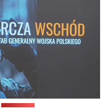
:
трансляцыя TVN24