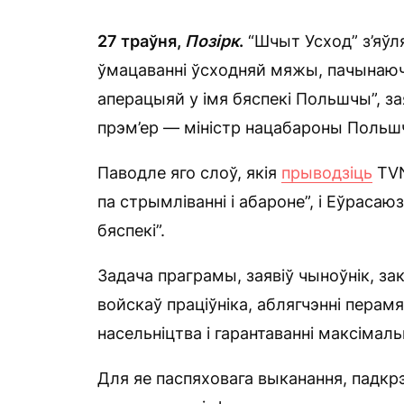
27 траўня,
Позірк
.
“Шчыт Усход” з’яў
ўмацаванні ўсходняй мяжы, пачынаючы
аперацыяй у імя бяспекі Польшчы”, за
прэм’ер — міністр нацабароны Польш
Паводле яго слоў, якія
прыводзіць
TVN
па стрымліванні і абароне”, і Еўрасаю
бяспекі”.
Задача праграмы, заявіў чыноўнік, 
войскаў праціўніка, аблягчэнні пера
насельніцтва і гарантаванні максімаль
Для яе паспяховага выканання, падкр