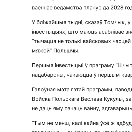
ваеннае ведамства плануе да 2028 го
У бліжэйшыя тыдні, сказаў Томчык, у
інвестыцыях, што маюць асаблівае зна
“тычацца не толькі вайсковых часцей і
мяжой” Польшчы.
Першыя інвестыцыі ў праграму “Шчыт
нацабароны, чакаюцца ў першым квар
Галоўная мэта гэтай праграмы, павод
Войска Польскага Веслава Кукулы, за
не даць яму пачаць вайну, адгаварыць 
“Тым не менш, калі вайна ўсё ж адбуд