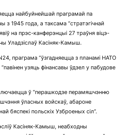
ляецца найбуйнейшай праграмай па
 з 1945 года, а таксама “стратэгічнай
явіў на прэс-канферэнцыі 27 траўня віцэ-
чы Уладзіслаў Касіняк-Камыш.
24, праграма “ўзгадняецца з планамі НАТО
з “павінен узяць фінансавы ўдзел у пабудове
заключаецца ў “перашкодзе перамяшчэнню
мяшчэння ўласных войскаў, абароне
най бяспекі польскіх Узброеных сіл”.
эсліў Касіняк-Камыш, неабходны