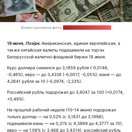
Иллюстративное фото:
Eric Prouzet / unsplash.com
18 июня,
Позірк
.
Американская, единая европейская, а
также китайская валюты подешевели на торгах
Белорусской валютно-фондовой биржи 18 июня.
Курс доллара снизился до 3,1859 рубля (-0,0146,
-0,46%), евро — до 3,4326 (-0,0017, -0,05%), юаня — до
4,2641 рубля за 10 (-0,0974, -2,23%).
Российский рубль подорожал до 3,6047 за 100 (+0,0174,
+0,49%).
На прошлой рабочей неделе (10–14 июня) подорожал
только доллар — на 0,52% (с 3,1831 до 3,1996);
подешевели юань — на 0,21% (с 4,3869 до 4,3777 за 10),
евро — на 1,06% (с 3,468 до 3,4314), российский рубль