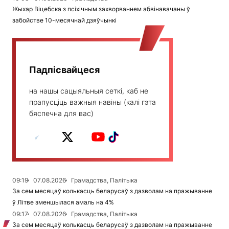
Жыхар Віцебска з псіхічным захворваннем абвінавачаны ў
забойстве 10-месячнай дзяўчынкі
Падпісвайцеся
на нашы сацыяльныя сеткі, каб не
прапусціць важныя навіны (калі гэта
бяспечна для вас)
09:19
07.08.2026
Грамадства, Палітыка
За сем месяцаў колькасць беларусаў з дазволам на пражыванне
ў Літве зменшылася амаль на 4%
09:17
07.08.2026
Грамадства, Палітыка
За сем месяцаў колькасць беларусаў з дазволам на пражыванне