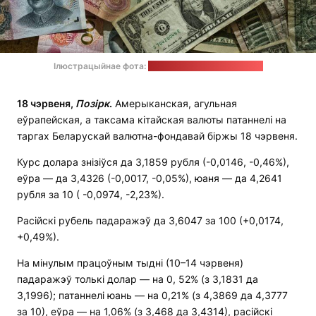
Ілюстрацыйнае фота:
Eric Prouzet / unsplash.com
18 чэрвеня,
Позірк
.
Амерыканская, агульная
еўрапейская, а таксама кітайская валюты патаннелі на
таргах Беларускай валютна-фондавай біржы 18 чэрвеня.
Курс долара знізіўся да 3,1859 рубля (-0,0146, -0,46%),
еўра — да 3,4326 (-0,0017, -0,05%), юаня — да 4,2641
рубля за 10 ( -0,0974, -2,23%).
Расійскі рубель падаражэў да 3,6047 за 100 (+0,0174,
+0,49%).
На мінулым працоўным тыдні (10–14 чэрвеня)
падаражэў толькі долар — на 0, 52% (з 3,1831 да
3,1996); патаннелі юань — на 0,21% (з 4,3869 да 4,3777
за 10), еўра — на 1,06% (з 3,468 да 3,4314), расійскі