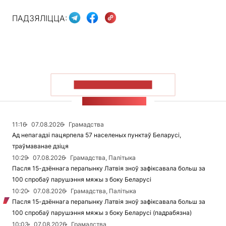
ПАДЗЯЛІЦЦА:
ПАКАЗАЦЬ БОЛЬШ
СТУЖКА НАВІН
11:16
07.08.2026
Грамадства
Ад непагадзі пацярпела 57 населеных пунктаў Беларусі,
траўмаванае дзіця
10:29
07.08.2026
Грамадства, Палітыка
Пасля 15-дзённага перапынку Латвія зноў зафіксавала больш за
100 спробаў парушэння мяжы з боку Беларусі
10:20
07.08.2026
Грамадства, Палітыка
Пасля 15-дзённага перапынку Латвія зноў зафіксавала больш за
100 спробаў парушэння мяжы з боку Беларусі (падрабязна)
10:03
07.08.2026
Грамадства