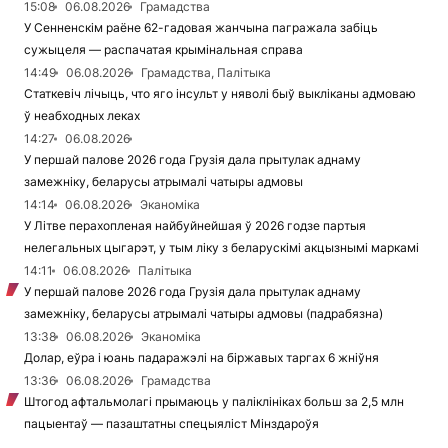
15:08
06.08.2026
Грамадства
У Сенненскім раёне 62-гадовая жанчына пагражала забіць
сужыцеля — распачатая крымінальная справа
14:49
06.08.2026
Грамадства, Палітыка
Статкевіч лічыць, что яго інсульт у няволі быў выкліканы адмоваю
ў неабходных леках
14:27
06.08.2026
У першай палове 2026 года Грузія дала прытулак аднаму
замежніку, беларусы атрымалі чатыры адмовы
14:14
06.08.2026
Эканоміка
У Літве перахопленая найбуйнейшая ў 2026 годзе партыя
нелегальных цыгарэт, у тым ліку з беларускімі акцызнымі маркамі
14:11
06.08.2026
Палітыка
У першай палове 2026 года Грузія дала прытулак аднаму
замежніку, беларусы атрымалі чатыры адмовы (падрабязна)
13:38
06.08.2026
Эканоміка
Долар, еўра і юань падаражэлі на біржавых таргах 6 жніўня
13:36
06.08.2026
Грамадства
Штогод афтальмолагі прымаюць у паліклініках больш за 2,5 млн
пацыентаў — пазаштатны спецыяліст Мінздароўя