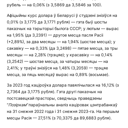
рубель — на 0,06% (з 3,5869 да 3,5846 за 100).
Афіцыйны курс долара ў Беларусі ў студзені знізіўся на
0,01% (з 3,1775 да 3,1771 рубля) — гэта быў шосты
паказчык на тэрыторыі былога СССР; у лютым — вырас
на 1,95% (да 3,2391) — другое месца пасля Расіі
(+2,89%), за два месяцы — на 1,94% (шостае месца); у
сакавіку — на 0,33% (да 3,2498) — пятае месца, за тры
месяцы — на 2,28% (трэцяе); у красавіку — на 0,14%
(3,2542) — шостае месца, за чатыры месяцы — на
2,41%; у траўні знізіўся на 1,48% (3,2059) — трэцяе
месца, за пяць месяцаў вырас на 0,89% (восьмае).
За 2023 год каціроўка долара павялічылася на 16,12% (з
2,7364 да 3,1775 рубля). Гэта другі паказчык на
постсавецкай прасторы, сведчыць праведзены
“
Позіркам
“
параўнальны аналіз каціровак цэнтрабанкаў
на 31 снежня 2022 года і 31 снежня 2023-га. На першым
месцы Расія — 27,51% (з 70,3375 да 89,6883 рубля).