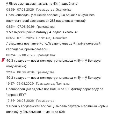
ў Літве зменшылася амаль на 4% (падрабязна)
08:58
07.08.2026
Грамадства, Эканоміка
Праз непагадзь у Мінскай вобласці на ранак 7 жніўня без
электрычнасці заставалася 288 населеных пунктаў
08:54
07.08.2026
Грамадства
У Мазырскім раёне патануў 4-гадовы хлопчык
08:27
07.08.2026
Палітыка, Эканоміка
Лукашэнка прапануе Кот-д'Івуару супрацу ў галіне сельскай
гаспадаркі, прамысловасці
00:24
07.08.2026
Грамадства
40,3 градуса — новы тэмпературны рэкорд жніўня ў Беларусі
(падрабязна)
22:42
06.08.2026
Грамадства
40,3 градуса — новы тэмпературны рэкорд жніўня ў Беларусі
19:57
06.08.2026
Грамадства, Палітыка
Правабаронцам вядома пра больш за 180 фактаў пераследу па
"справе ЕГУ"
17:36
06.08.2026
Грамадства
У ліпені ў Гродзенскай вобласці выпала паўтары месячныя нормы
ападкаў, у Гомельскай — менш за 60%