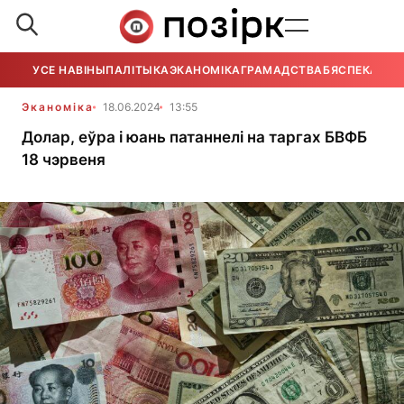
УСЕ НАВІНЫ
ПАЛІТЫКА
ЭКАНОМІКА
ГРАМАДСТВА
БЯСПЕКА
УСЕ
Эканоміка
18.06.2024
13:55
Долар, еўра і юань патаннелі на таргах БВФБ
18 чэрвеня