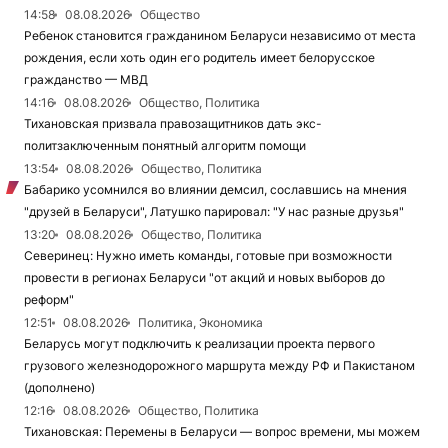
14:58
08.08.2026
Общество
Ребенок становится гражданином Беларуси независимо от места
рождения, если хоть один его родитель имеет белорусское
гражданство — МВД
14:16
08.08.2026
Общество, Политика
Тихановская призвала правозащитников дать экс-
политзаключенным понятный алгоритм помощи
13:54
08.08.2026
Общество, Политика
Бабарико усомнился во влиянии демсил, сославшись на мнения
"друзей в Беларуси", Латушко парировал: "У нас разные друзья"
13:20
08.08.2026
Общество, Политика
Северинец: Нужно иметь команды, готовые при возможности
провести в регионах Беларуси "от акций и новых выборов до
реформ"
12:51
08.08.2026
Политика, Экономика
Беларусь могут подключить к реализации проекта первого
грузового железнодорожного маршрута между РФ и Пакистаном
(дополнено)
12:16
08.08.2026
Общество, Политика
Тихановская: Перемены в Беларуси — вопрос времени, мы можем