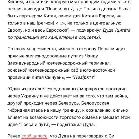
Китаем, и политики, которую мы проводим годами <…> в
реализации идеи “Пояс и путь“, где Польша должна была
быть партнером Китая, окном для Китая в Европу, не
только в наш [регион] <…>, не только в центральную
Европу, но и весь Евросоюз“, — подчеркнул Дуда
(цитата
по трансляции его канцелярии
в соцсетях
).
По словам президента, именно в сторону Польши идут
прямые железнодорожные пути из Чэнду
(международный железнодорожный терминал,
основной железнодорожный хаб в юго-восточной
провинции Китая Сычуань, —
“Позірк“.
)“.
“Один из этих железнодорожных маршрутов проходит
через Украину и не действует из-за того, что там война,
другой проходит через Беларусь. Белорусская
гибридная атака на нашу границу, к сожалению, сильно
влияет на возможности торгового обмена и мешает этой
идее “Пояса и пути“, — подытожил Дуда.
Ранее
сообщалось
, что Дуда на переговорах с Си