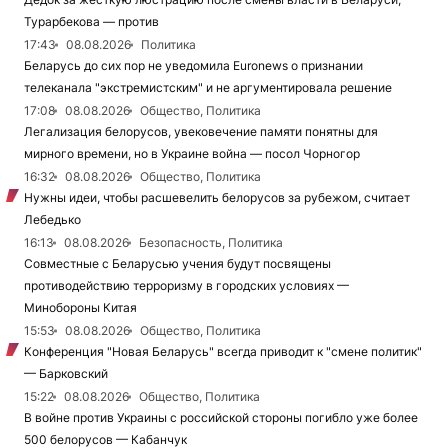
Турарбекова — против
17:43
08.08.2026
Политика
Беларусь до сих пор не уведомила Euronews о признании
телеканала "экстремистским" и не аргументировала решение
17:08
08.08.2026
Общество, Политика
Легализация белорусов, увековечение памяти понятны для
мирного времени, но в Украине война — посол Чорногор
16:32
08.08.2026
Общество, Политика
Нужны идеи, чтобы расшевелить белорусов за рубежом, считает
Лебедько
16:13
08.08.2026
Безопасность, Политика
Совместные с Беларусью учения будут посвящены
противодействию терроризму в городских условиях —
Минобороны Китая
15:53
08.08.2026
Общество, Политика
Конференция "Новая Беларусь" всегда приводит к "смене политик"
— Барковский
15:22
08.08.2026
Общество, Политика
В войне против Украины с российской стороны погибло уже более
500 белорусов — Кабанчук