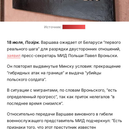
Источник:
МИД Польши
18 июля,
Позірк
.
Варшава ожидает от Беларуси “первого
реального шага” для разрядки двусторонних отношений,
заявил
пресс-секретарь МИД Польши Павел Вроньски.
Он повторил выдвинутые Минску условия: прекращение
“гибридных атак на границе” и выдача “убийцы
польского солдата”.
В ситуации с мигрантами, по словам Вроньского, “есть
определенный прогресс”, так как приток нелегалов “в
последнее время снизился”.
Относительно передачи Варшаве виновного в гибели
военнослужащего представитель МИД подчеркнул: “Есть
признаки того, что этот преступник известен