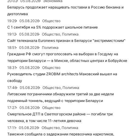
20:02
05.08.2026
Экономика
Беларусь продолжает наращивать поставки в Россию бензина и
дизтоплива
19:29
05.08.2026
Общество
С 1 сентября на 5% подорожает школьное питание
19:12
05.08.2026
Общество, Политика
Сайт телеканала Euronews признан в Беларуси "экстремистским"
18:51
05.08.2026
Политика
Граждане РФ смогут проголосовать на выборах в Госдуму на
территории Беларуси — в Минске, областных центрах и Бобруйске
18:31
05.08.2026
Общество
Руководитель студии ZROBIM architects Маковский вышел на
свободу
17:46
05.08.2026
Общество, Политика
Литовские пограничники обнаружили третий за две недели
подземный тоннель, ведущий с территории Беларуси
17:27
05.08.2026
Общество
Смертельное ДТП в Светлогорском районе — погибли три
человека, в том числе 11-летняя девочка
17:11
05.08.2026
Общество, Политика
Таможня сообщила о задержании перевозчика наркотиков,