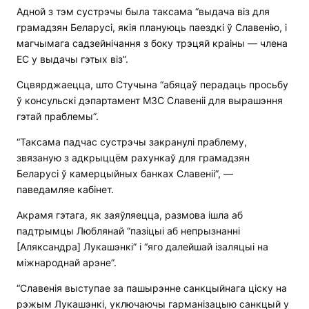
Адной з тэм сустрэчы была таксама “выдача віз для
грамадзян Беларусі, якія плануюць паездкі ў Славенію, і
магчымага садзейнічання з боку трэцяй краіны — члена
ЕС у выдачы гэтых віз”.
Сцвярджаецца, што Стучына “абяцаў перадаць просьбу
ў консульскі дэпартамент МЗС Славеніі для вырашэння
гэтай праблемы”.
“Таксама падчас сустрэчы закранулі праблему,
звязаную з адкрыццём рахункаў для грамадзян
Беларусі ў камерцыйных банках Славеніі”, —
паведамляе кабінет.
Акрамя гэтага, як заяўляецца, размова ішла аб
падтрымцы Люблянай “пазіцыі аб непрызнанні
[Аляксандра] Лукашэнкі” і “яго далейшай ізаляцыі на
міжнароднай арэне”.
“Славенія выступае за пашырэнне санкцыйнага ціску на
рэжым Лукашэнкі, уключаючы гарманізацыю санкцый у