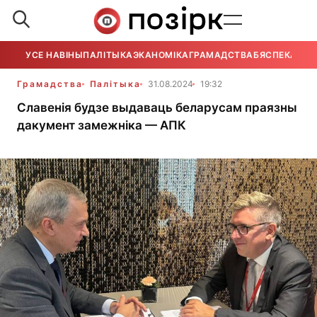
УСЕ НАВІНЫ
ПАЛІТЫКА
ЭКАНОМІКА
ГРАМАДСТВА
БЯСПЕКА
УСЕ
Грамадства
Палітыка
31.08.2024
19:32
Славенія будзе выдаваць беларусам праязны
дакумент замежніка — АПК