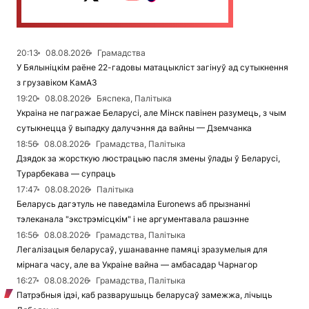
20:13
08.08.2026
Грамадства
У Бялыніцкім раёне 22-гадовы матацыкліст загінуў ад сутыкнення
з грузавіком КамАЗ
19:20
08.08.2026
Бяспека, Палітыка
Украіна не пагражае Беларусі, але Мінск павінен разумець, з чым
сутыкнецца ў выпадку далучэння да вайны — Дземчанка
18:56
08.08.2026
Грамадства, Палітыка
Дзядок за жорсткую люстрацыю пасля змены ўлады ў Беларусі,
Турарбекава — супраць
17:47
08.08.2026
Палітыка
Беларусь дагэтуль не паведаміла Euronews аб прызнанні
тэлеканала "экстрэмісцкім" і не аргументавала рашэнне
16:56
08.08.2026
Грамадства, Палітыка
Легалізацыя беларусаў, ушанаванне памяці зразумелыя для
мірнага часу, але ва Украіне вайна — амбасадар Чарнагор
16:27
08.08.2026
Грамадства, Палітыка
Патрэбныя ідэі, каб разварушыць беларусаў замежжа, лічыць