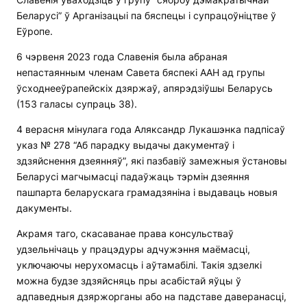
Беларусі” ў Арганізацыі па бяспецы і супрацоўніцтве ў
Еўропе.
6 чэрвеня 2023 года Славенія была абраная
непастаянным членам Савета бяспекі ААН ад групы
ўсходнееўрапейскіх дзяржаў, апярэдзіўшы Беларусь
(153 галасы супраць 38).
4 верасня мінулага года Аляксандр Лукашэнка падпісаў
указ № 278 “Аб парадку выдачы дакументаў і
здзяйснення дзеянняў”, які пазбавіў замежныя ўстановы
Беларусі магчымасці падаўжаць тэрмін дзеяння
пашпарта беларускага грамадзяніна і выдаваць новыя
дакументы.
Акрамя таго, скасаванае права консульстваў
удзельнічаць у працэдуры адчужэння маёмасці,
уключаючы нерухомасць і аўтамабілі. Такія здзелкі
можна будзе здзяйсняць пры асабістай яўцы ў
адпаведныя дзяржорганы або на падставе даверанасці,