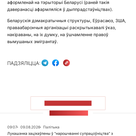
аформленай на тэрыторыі Беларусі (раней такія
даверанасці афармляліся ў дыппрадстаўніцтвах).
Беларускія дэмакратычныя структуры, Еўрасаюз, ЗША,
праваабарончыя арганізацыі раскрытыкавалі ўказ,
накіраваны, на іх думку, на ўшчамленне правоў
вымушаных эмігрантаў.
ПАДЗЯЛІЦЦА:
ПАКАЗАЦЬ БОЛЬШ
СТУЖКА НАВІН
09:07
09.08.2026
Палітыка
Лукашэнка зацікаўлены ў "нарошчванні супрацоўніцтва" з