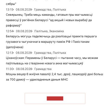
сябры"
13:15
08.08.2026
Грамадства, Палітыка
Севярынец: Трэба мець каманды, гатовыя пры магчымасці
правесці ў рэгіёнах Беларусі "ад акцый і новых вырабаў да
рэформаў"
12:54
08.08.2026
Палітыка, Эканоміка
Беларусь могуць падключыць да рэалізацыі праекта першага
грузавога чыгуначнага маршруту паміж РФ і Пакістанам
(дапоўнена)
12:13
08.08.2026
Грамадства, Палітыка
Ціханоўская: Перамены ў Беларусі — пытанне часу, мы можам
паўплываць на стварэнне новага акна магчымасцяў
11:30
08.08.2026
Грамадства
Моцны вецер 6 жніўня паваліў 2,4 тыс. дрэў, пашкодзіў дахі больш
за 700 дамоў — удакладненыя даныя МНС
ЧЫТАЦЬ