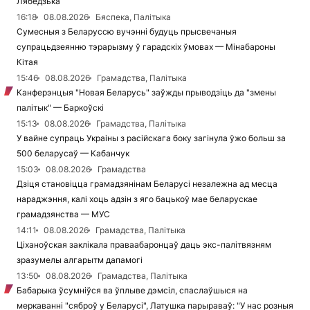
Лябедзька
16:18
08.08.2026
Бяспека, Палітыка
Сумесныя з Беларуссю вучэнні будуць прысвечаныя
супрацьдзеянню тэрарызму ў гарадскіх ўмовах — Мінабароны
Кітая
15:46
08.08.2026
Грамадства, Палітыка
Канферэнцыя "Новая Беларусь" заўжды прыводзіць да "змены
палітык" — Баркоўскі
15:13
08.08.2026
Грамадства, Палітыка
У вайне супраць Украіны з расійскага боку загінула ўжо больш за
500 беларусаў — Кабанчук
15:03
08.08.2026
Грамадства
Дзіця становіцца грамадзянінам Беларусі незалежна ад месца
нараджэння, калі хоць адзін з яго бацькоў мае беларускае
грамадзянства — МУС
14:11
08.08.2026
Грамадства, Палітыка
Ціханоўская заклікала праваабаронцаў даць экс-палітвязням
зразумелы алгарытм дапамогі
13:50
08.08.2026
Грамадства, Палітыка
Бабарыка ўсумніўся ва ўплыве дэмсіл, спаслаўшыся на
меркаванні "сяброў у Беларусі", Латушка парыраваў: "У нас розныя