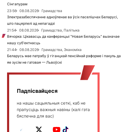
Сінгапурам
23:56
08.08.2026
Грамадства
Электразабеспячэнне адноўленае ва ўсіх паселішчах Беларусі,
што пацярпелі ад непагадзі
21:54
08.08.2026
Грамадства, Палітыка
Вячорка: Цікавасць да канферэнцыі "Новая Беларусь" вызначае
нашу суб'ектнасць
21:44
08.08.2026
Грамадства, Эканоміка
Беларусь мае патрэбу ў гіганцкай пенсійнай рэформе і пакуль да
яе зусім не гатовая — Львоўскі
Падпісвайцеся
на нашы сацыяльныя сеткі, каб не
прапусціць важныя навіны (калі гэта
бяспечна для вас)