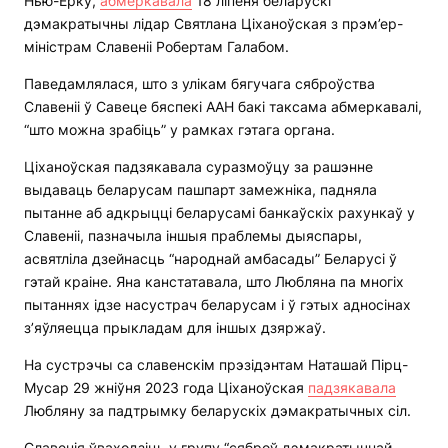
Нью-Ёрку,
абмеркавала
18 ліпеня беларускі
дэмакратычны лідар Святлана Ціханоўская з прэм’ер-
міністрам Славеніі Робертам Галабом.
Паведамлялася, што з улікам бягучага сяброўства
Славеніі ў Савеце бяспекі ААН бакі таксама абмеркавалі,
“што можна зрабіць” у рамках гэтага органа.
Ціханоўская падзякавала суразмоўцу за рашэнне
выдаваць беларусам пашпарт замежніка, падняла
пытанне аб адкрыцці беларусамі банкаўскіх рахункаў у
Славеніі, пазначыла іншыя праблемы дыяспары,
асвятліла дзейнасць “народнай амбасады” Беларусі ў
гэтай краіне. Яна канстатавала, што Любляна па многіх
пытаннях ідзе насустрач беларусам і ў гэтых адносінах
з’яўляецца прыкладам для іншых дзяржаў.
На сустрэчы са славенскім прэзідэнтам Наташай Пірц-
Мусар 29 жніўня 2023 года Ціханоўская
падзякавала
Любляну за падтрымку беларускіх дэмакратычных сіл.
Славенія ўваходзіць у групу “сяброў дэмакратычнай