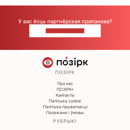
У вас ёсць партнёрская прапанова?
НАПІШЫЦЕ НАМ
ПОЗІРК
Пра нас
ПОЗІРК+
Кантакты
Палітыка cookie
Палітыка прыватнасці
Палажэнні і ўмовы
РУБРЫКІ