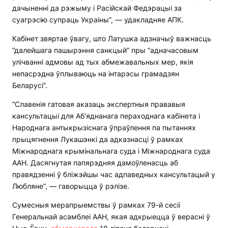
дачыненні да рэжыму і Расійскай Федэрацыі за
суагрэсію супраць Украіны”, — удакладняе АПК.
Кабінет звяртае ўвагу, што Латушка адзначыў важнасць
“далейшага пашырэння санкцый” пры “адначасовым
улічванні адмовы ад тых абмежавальных мер, якія
непасрэдна ўплываюць на інтарэсы грамадзян
Беларусі”.
“Славенія гатовая аказаць экспертныя прававыя
кансультацыі для Аб’яднанага пераходнага кабінета і
Народнага антыкрызіснага ўпраўлення па пытаннях
прыцягнення Лукашэнкі да адказнасці ў рамках
Міжнароднага крымінальнага суда і Міжнароднага суда
ААН. Дасягнутая папярэдняя дамоўленасць аб
правядзенні ў бліжэйшы час адпаведных кансультацый у
Любляне”, — гаворыцца ў рэлізе.
Сумесныя мерапрыемствы ў рамках 79-й сесіі
Генеральнай асамблеі ААН, якая адкрыецца ў верасні ў