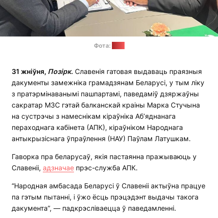
Фота:
АПК
31 жніўня,
Позірк
.
Славенія гатовая выдаваць праязныя
дакументы замежніка грамадзянам Беларусі, у тым ліку
з пратэрмінаванымі пашпартамі, паведаміў дзяржаўны
сакратар МЗС гэтай балканскай краіны Марка Стучына
на сустрэчы з намеснікам кіраўніка Аб’яднанага
пераходнага кабінета (АПК), кіраўніком Народнага
антыкрызіснага ўпраўлення (НАУ) Паўлам Латушкам.
Гаворка пра беларусаў, якія пастаянна пражываюць у
Славеніі,
адзначае
прэс-служба АПК.
“Народная амбасада Беларусі ў Славеніі актыўна працуе
па гэтым пытанні, і ўжо ёсць прэцэдэнт выдачы такога
дакумента”, — падкрэсліваецца ў паведамленні.