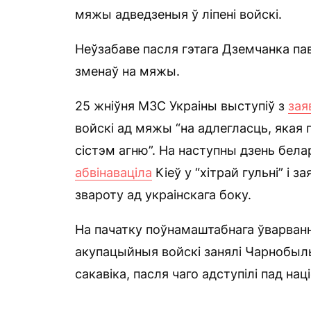
мяжы адведзеныя ў ліпені войскі.
Неўзабаве пасля гэтага Дземчанка па
зменаў на мяжы.
25 жніўня МЗС Украіны выступіў з
зая
войскі ад мяжы “на адлегласць, якая
сістэм агню”. На наступны дзень бел
абвінаваціла
Кіеў у “хітрай гульні” і 
звароту ад украінскага боку.
На пачатку поўнамаштабнага ўварванн
акупацыйныя войскі занялі Чарнобыль
сакавіка, пасля чаго адступілі пад нац