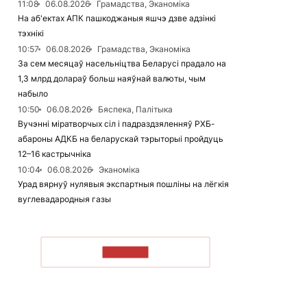
11:08
06.08.2026
Грамадства, Эканоміка
На аб'ектах АПК пашкоджаныя яшчэ дзве адзінкі
тэхнікі
10:57
06.08.2026
Грамадства, Эканоміка
За сем месяцаў насельніцтва Беларусі прадало на
1,3 млрд долараў больш наяўнай валюты, чым
набыло
10:50
06.08.2026
Бяспека, Палітыка
Вучэнні міратворчых сіл і падраздзяленняў РХБ-
абароны АДКБ на беларускай тэрыторыі пройдуць
12–16 кастрычніка
10:04
06.08.2026
Эканоміка
Урад вярнуў нулявыя экспартныя пошліны на лёгкія
вуглевадародныя газы
ЧЫТАЦЬ