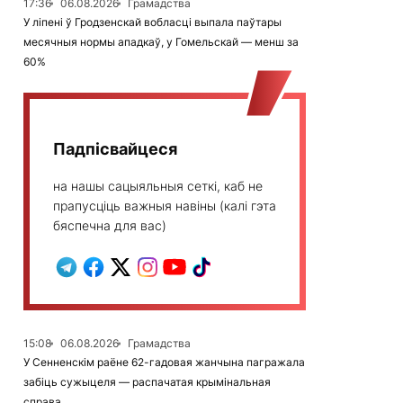
17:36
06.08.2026
Грамадства
У ліпені ў Гродзенскай вобласці выпала паўтары
месячныя нормы ападкаў, у Гомельскай — менш за
60%
Падпісвайцеся
на нашы сацыяльныя сеткі, каб не
прапусціць важныя навіны (калі гэта
бяспечна для вас)
15:08
06.08.2026
Грамадства
У Сенненскім раёне 62-гадовая жанчына пагражала
забіць сужыцеля — распачатая крымінальная
справа