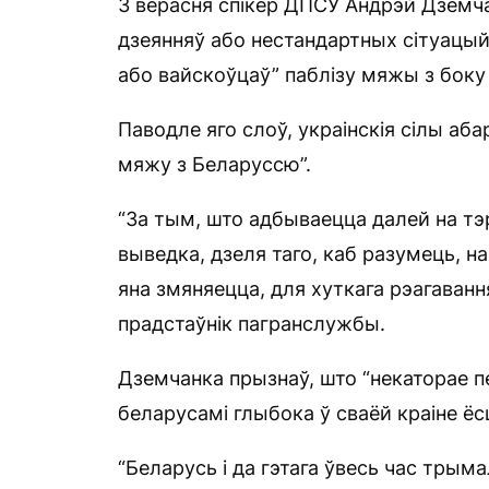
3 верасня спікер ДПСУ Андрэй Дземч
дзеянняў або нестандартных сітуацый”
або вайскоўцаў” паблізу мяжы з боку 
Паводле яго слоў, украінскія сілы 
мяжу з Беларуссю”.
“За тым, што адбываецца далей на тэ
выведка, дзеля таго, каб разумець, на
яна змяняецца, для хуткага рэагаванн
прадстаўнік пагранслужбы.
Дземчанка прызнаў, што “некаторае пе
беларусамі глыбока ў сваёй краіне ёсц
“Беларусь і да гэтага ўвесь час трым