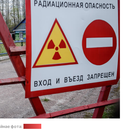
йнае фота:
"Позірк"