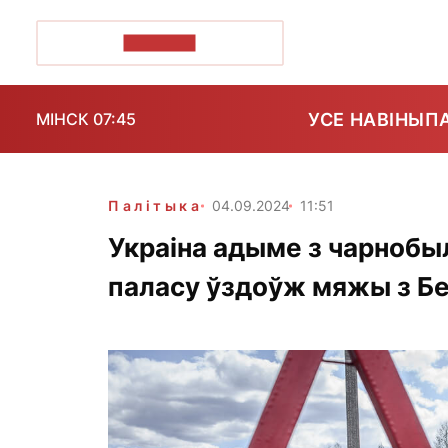
ПОЗІРК+
УСЕ НАВІНЫ
П
МІНСК 07:45
Палітыка
04.09.2024
11:51
Украіна адыме з чарнобы
паласу ўздоўж мяжы з Б