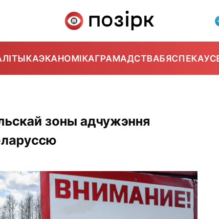
АЛІТЫКА
ЭКАНОМІКА
ГРАМАДСТВА
БЯСПЕКА
УС
льскай зоны адчужэння
еларуссю