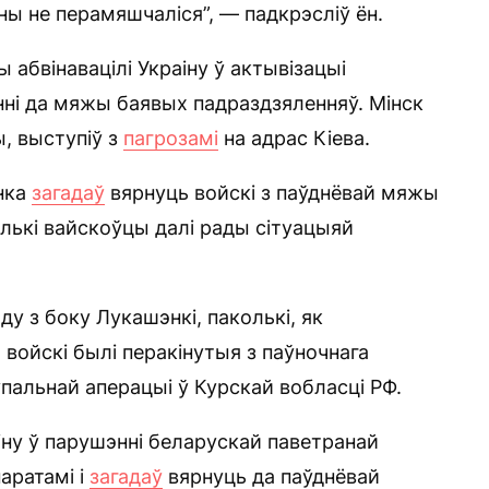
ны не перамяшчаліся”, — падкрэсліў ён.
абвінавацілі Украіну ў актывізацыі
ні да мяжы баявых падраздзяленняў. Мінск
, выступіў з
пагрозамі
на адрас Кіева.
нка
загадаў
вярнуць войскі з паўднёвай мяжы
лькі вайскоўцы далі рады сітуацыяй
ду з боку Лукашэнкі, паколькі, як
войскі былі перакінутыя з паўночнага
тупальнай аперацыі ў Курскай вобласці РФ.
ну ў парушэнні беларускай паветранай
аратамі і
загадаў
вярнуць да паўднёвай