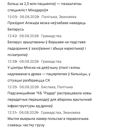
больш за 2,5 млн пацыентаў — пазаштатны
спецыяліст Мінздароўя
13:05
06.08.2026
Палітыка, Эканоміка
Прэзідэнт Алжыра можа неўзабаве наведаць
Беларусь
12:42
06.08.2026
Грамадства
Беларус арыштаваны ў Варшаве на падставе
падазрэння ў захоўванні і збыце наркотыкаў і
псіхатропаў
12:38
06.08.2026
Грамадства
У цэнтры Мінска на дзяўчыну ўпалі галіны
надламанага дрэва — пацярпелая ў бальніцы, у
сітуацыі разбіраецца СК
12:35
06.08.2026
Бяспека, Палітыка
Падсанкцыйнае "КБ "Радар" распрацавала новы
перадатчык перашкодаў для абароны крытычнай
інфраструктуры ад дронаў
12:31
06.08.2026
Грамадства, Эканоміка
Мытня выкрыла намер польскага перавозчыка
схаваць частку грузу