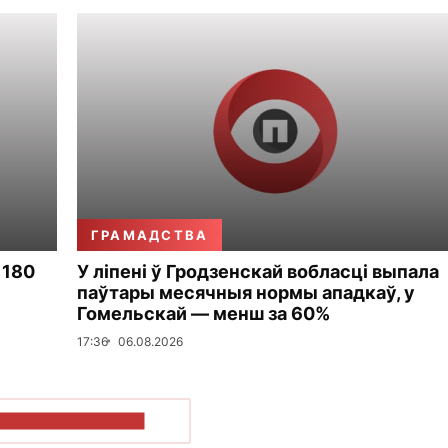
ГРАМАДСТВА
 180
У ліпені ў Гродзенскай вобласці выпала
паўтары месячныя нормы ападкаў, у
Гомельскай — менш за 60%
17:36
06.08.2026
ПАКАЗАЦЬ БОЛЬШ