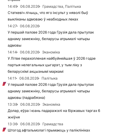
14:49
06.08.2026
Грамадства, Палітыка
Статкевіч лічыць, что яго інсульт у няволі быў
выкліканы адмоваю ў неабходных леках
14:27
06.08.2026
У першай палове 2026 года Грузія дала прытулак
аднаму замежніку, беларусы атрымалі чатыры
адмовы
14:14
06.08.2026
Эканоміка
У Літве перахопленая найбуйнейшая ў 2026 годзе
партыя нелегальных цыгарэт, у тым ліку з
беларускімі акцызнымі маркамі
14:11
06.08.2026
Палітыка
У першай палове 2026 года Грузія дала прытулак
аднаму замежніку, беларусы атрымалі чатыры
адмовы (падрабязна)
13:38
06.08.2026
Эканоміка
Долар, еўра і юань падаражэлі на біржавых таргах 6
жніўня
13:36
06.08.2026
Грамадства
Штогод афтальмолагі прымаюць у паліклініках