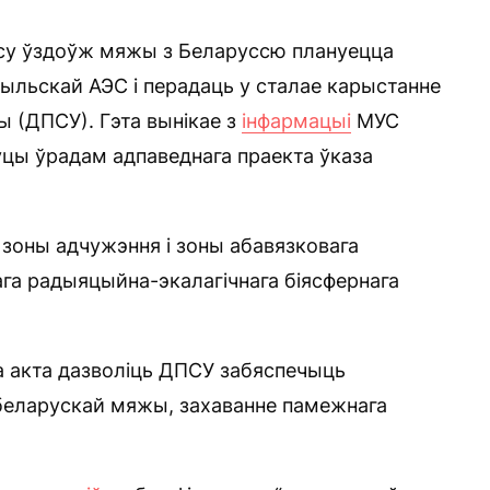
у ўздоўж мяжы з Беларуссю плануецца
льскай АЭС і перадаць у сталае карыстанне
 (ДПСУ). Гэта вынікае з
інфармацыі
МУС
ўцы ўрадам адпаведнага праекта ўказа
 зоны адчужэння і зоны абавязковага
га радыяцыйна-экалагічнага біясфернага
а акта дазволіць ДПСУ забяспечыць
-беларускай мяжы, захаванне памежнага