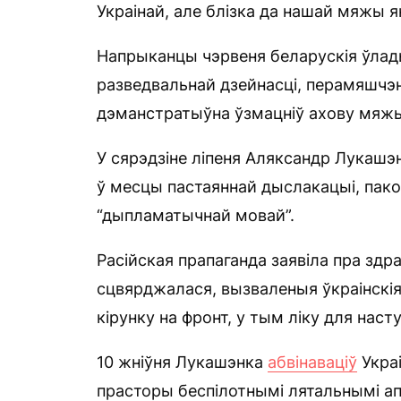
Украінай, але блізка да нашай мяжы я
Напрыканцы чэрвеня беларускія ўлады 
разведвальнай дзейнасці, перамяшчэн
дэманстратыўна ўзмацніў ахову мяжы
У сярэдзіне ліпеня Аляксандр Лукашэ
ў месцы пастаяннай дыслакацыі, пако
“дыпламатычнай мовай”.
Расійская прапаганда заявіла пра здра
сцвярджалася, вызваленыя ўкраінскія 
кірунку на фронт, у тым ліку для нас
10 жніўня Лукашэнка
абвінаваціў
Украі
прасторы беспілотнымі лятальнымі ап