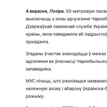
4 верасня,
Позірк
.
50-метровую палас
выключыць з зоны адчужэння Чарнобы
Дзяржаўнай памежнай службе Украіны
краіны, якое паведаміла аб падрыхто
прэзідэнта.
Згаданы ўчастак знаходзіцца ў межах
адсялення ва ўласнасці Чарнобыльска
запаведніка.
МУС лічыць, што рэалізацыя названаг
належную ахову і абарону ўкраінска
рэжыму.