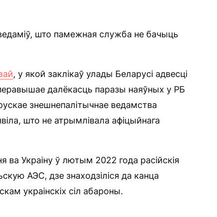
ведаміў, што памежная служба не бачыць
вай
, у якой заклікаў улады Беларусі адвесці
 перавышае далёкасць паразы наяўных у РБ
арускае знешнепалітычнае ведамства
заявіла, што не атрымлівала афіцыйнага
я ва Украіну ў лютым 2022 года расійскія
скую АЭС, дзе знаходзіліся да канца
іскам украінскіх сіл абароны.