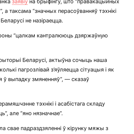
анка
заявіў
на брыфінгу, што “правакацыйных
, а таксама “значных перасоўванняў тэхнікі
Беларусі не назіраецца.
абароны “цалкам кантралююць дзяржаўную
рыторыі Беларусі, актыўна сочыць наша
колькі пагрозлівай з’яўляецца сітуацыя і як
я ў выпадку змяненняў”, — сказаў
рамяшчэнне тэхнікі і асабістага складу
ь”, але “яно нязначнае”.
ала свае падраздзяленні ў кірунку мяжы з