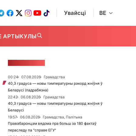
Увайсці
BE
Е АРТЫКУЛЫ
СТУЖКА НАВІН
00:24
07.08.2026
Грамадства
40,3 градуса — новы тэмпературны рэкорд жніўня ў
Беларусі (падрабязна)
22:42
06.08.2026
Грамадства
40,3 градуса — новы тэмпературны рэкорд жніўня ў
Беларусі
19:57
06.08.2026
Грамадства, Палітыка
Правабаронцам вядома пра больш за 180 фактаў
пераследу па "справе ЕГУ"